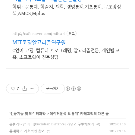
학위논문통계, 학술지, 의학, 경영통계,기초통계, 구조방정
식,AMOS,Mplus
http://cafe.naver.com/mitcari
광고
MIT코딩알고리즘연구원
C언어 코딩, 컴퓨터 프로그래밍, 알고리즘전문, 개인별 교
육, 소프트웨어 전문상담
7
구독하기
'
인공지능 및 데이터과학
>
데이터분석 & 통계
' 카테고리의 다른 글
유클리디안 거리(Euclidean Distance) 개념과 구현해보기
2020.01.10
(0)
통계학의 기초적인 용어
2017.09.16
(0)