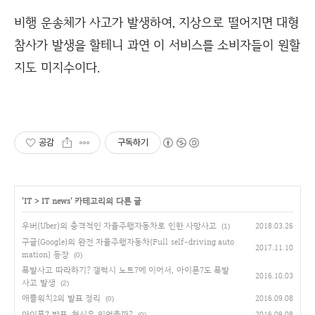
비행 운송체가 사고가 발생하여, 지상으로 떨어지면 대형
참사가 발생을 할테니 과연 이 서비스를 소비자들이 원할
지도 미지수이다.
공감
구독하기
'
IT
>
IT news
' 카테고리의 다른 글
우버(Uber)의 충격적인 자율주행자동차로 인한 사망사고
2018.03.26
(1)
구글(Google)의 완전 자율주행자동차(Full self-driving auto
2017.11.10
mation) 등장
(0)
폭발사고 따라하기? 갤럭시 노트7에 이어서, 아이폰7도 폭발
2016.10.03
사고 발생
(2)
애플워치2의 발표 정리
2016.09.08
(0)
아이폰7 발표, 혁신은 있었을까?
2016.09.08
(0)