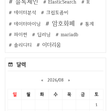
블록체인
ElasticSearch
R
데이터분석
크립토좀비
암호화폐
데이터마이닝
통계
파이썬
딥러닝
mariadb
이더리움
솔리디티
달력
«
2026/08
»
일
월
화
수
목
금
토
1