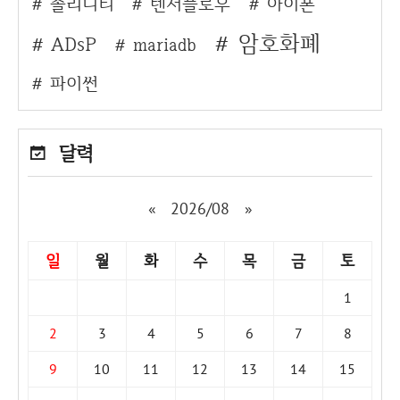
솔리디티
텐서플로우
아이폰
암호화폐
ADsP
mariadb
파이썬
달력
«
2026/08
»
일
월
화
수
목
금
토
1
2
3
4
5
6
7
8
9
10
11
12
13
14
15