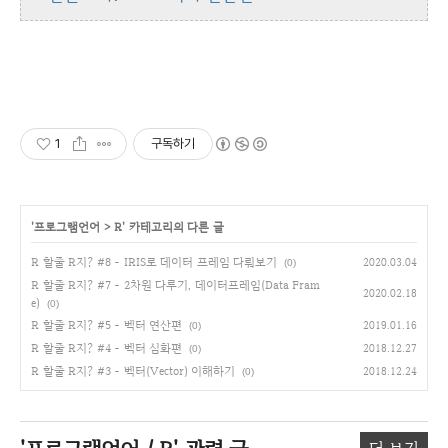
1
구독하기
'
프로그램언어
>
R
' 카테고리의 다른 글
R 할줄 R지? #8 - IRIS로 데이터 프레임 다뤄보기
2020.03.04
(0)
R 할줄 R지? #7 - 2차원 다루기, 데이터프레임(Data Fram
2020.02.18
e)
(0)
R 할줄 R지? #5 - 벡터 연산편
2019.01.16
(0)
R 할줄 R지? #4 - 벡터 심화편
2018.12.27
(0)
R 할줄 R지? #3 - 벡터(Vector) 이해하기
2018.12.24
(0)