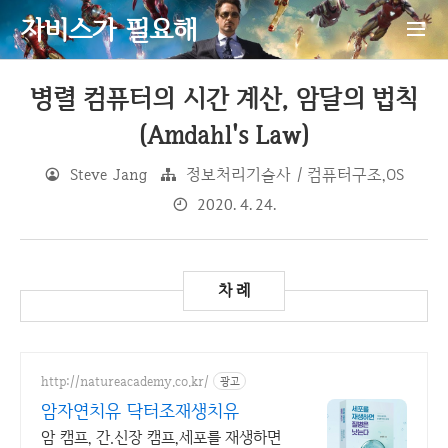
자비스가 필요해
병렬 컴퓨터의 시간 계산, 암달의 법칙
(Amdahl's Law)
Steve Jang
정보처리기술사 / 컴퓨터구조,OS
2020. 4. 24.
http://natureacademy.co.kr/
광고
암자연치유 닥터조재생치유
암 캠프, 간.신장 캠프,세포를 재생하면