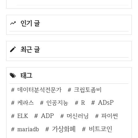
인기 글
최근 글
태그
데이터분석전문가
크립토좀비
ADsP
케라스
인공지능
R
ADP
ELK
머신러닝
파이썬
가상화폐
비트코인
mariadb