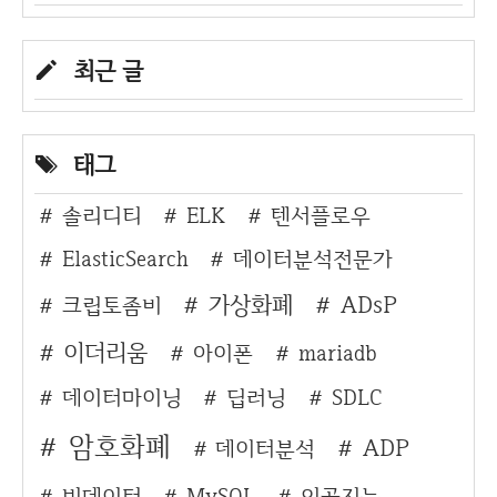
최근 글
태그
솔리디티
ELK
텐서플로우
ElasticSearch
데이터분석전문가
가상화폐
ADsP
크립토좀비
이더리움
아이폰
mariadb
데이터마이닝
딥러닝
SDLC
암호화폐
ADP
데이터분석
빅데이터
MySQL
인공지능