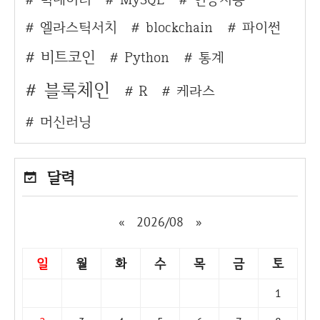
엘라스틱서치
blockchain
파이썬
비트코인
Python
통계
블록체인
R
케라스
머신러닝
달력
«
2026/08
»
일
월
화
수
목
금
토
1