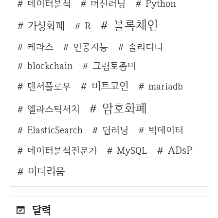
데이터분석
머신러닝
Python
블록체인
가상화폐
R
케라스
인공지능
솔리디티
blockchain
크립토좀비
비트코인
텐서플로우
mariadb
암호화폐
엘라스틱서치
ElasticSearch
딥러닝
빅데이터
ADsP
데이터분석전문가
MySQL
이더리움
달력