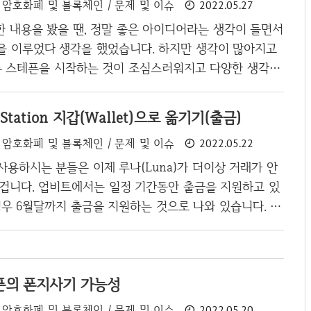
암호화폐 및 블록체인 / 문제 및 이슈
2022.05.27
 아이러니하게도 국내 거래소에서는 모두 퇴출이 될 예정
시장에 기름을 끼얹으며 수많은 거래소에 피해를 입힌 이
한 내용을 봤을 땐, 정말 좋은 아이디어라는 생각이 들면서
좋아하겠냐만, 그래도 가장 큰 거래소인 바이낸스(Binan
장을 이루었다 생각을 했었습니다. 하지만 생각이 많아지고
키지 않고, BUSD로..
 스테픈을 시작하는 것이 조심스러워지고 다양한 생각을
이 바로 폰지사기였으며, 최근 테라(Terra)와 루나(Lun
기가 되면서 스테픈 역시 이와 같은 노선을 걸을 수 있다는
a Station 지갑(Wallet)으로 옮기기(출금)
었습니다. 그러다가 최근에 스테픈은 중국 서비스를 중지
암호화폐 및 블록체인 / 문제 및 이슈
2022.05.22
을 겪었고, 이로 인해서 솔라나(Solana)도 대규모 폭락
 보입니다. (아직 확실하지는 않습니다.) 문제는 이제 스테
를 사용하시는 분들은 이제 루나(Luna)가 더이상 거래가 안
기 길로 갈수 있다는 것입니다. 일단 제가 스테픈이 폰지사
 겁니다. 업비트에서는 일정 기간동안 출금을 지원하고 있
포스팅은 이전 내용을 확..
경우 6월달까지 출금을 지원하는 것으로 나와 있습니다. 바
e)를 쓰는 분들이라면 BUSD로 거래를 계속하면 되겠지만,
들은 다른 거래소로 옮기던가 아니면 루나를 위한 전용 지
겠죠. 일단 전용 지갑을 만드는 방법은 이전 포스팅에서
테픈의 폰지사기 가능성
 포스팅을 참고하시면 됩니다. [테라] 루나 코인(Terra,
갑 생성하기 [테라] 루나 코인(Terra, Luna) 입출금 지갑
암호화폐 및 블록체인 / 문제 및 이슈
2022.05.20