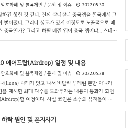
암호화폐 및 블록체인 / 문제 및 이슈
2022.05.30
시워크보다 더욱 많은 돈을 주기도 하며, 암호화폐 역시
꽤 높은 수익률을 자랑할 수 있기 때문입니다. 메디패스의
핫하긴 핫한 것 같다. 진짜 살다살다 중국앱을 한국에서 그
워지면 코인을 주며, 출석체크를 해도 코인을 줍니다. 저같
이 벌어졌다. 그러나 상도가 있지 이정도로 노골적으로 베
 메디를 받아서..
 중국인가? 그리고 하필 베낀 앱이 중국 앱이냐... 스테픈
은 스테픈을 캡쳐한 모습이다. 그리고 아래는 이번에 한국
는 코인워크이다. 코인워크 진짜 노골적으로 베낀 수준인
어서 성공하는 것도 쪽팔리고, 그냥 나오는것 자체가 개
2.0 에어드랍(Airdrop) 일정 및 내용
로 만들어 놓고, 네이버 제페토랑 연동한다느니 어쩌느니
 진짜 평생 놀림감 당할 것으로 예상되며 이런 앱을 보고 중
암호화폐 및 블록체인 / 문제 및 이슈
2022.05.28
마나 욕할지도 예상이 된다. 하긴 한국 사람들은 동네에 무
 루나(Luna) 사태가 있고 나서 비탈릭 부테린 뿐만 아니라
대로 똑같은 가게를 건너편에 오픈하..
견을 제시한 최대 다수를 도와주자는 내용이 통과가 되면
(Airdrop)할 예정이다. 사실 코인은 소수의 유저들이 대
있는데, 이번 루나 사태로 대규모 홀더가 아니라 소규모 홀
이 도와주는 것을 결론을 내렸다. 반대로 대규모 홀더들은
) 하락 원인 및 폰지사기
원이 될지는 모르겠다. 국내 거래소는 퇴출 루나가 김치 코