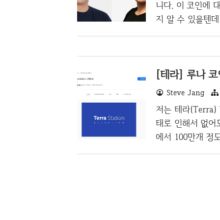
수가 가능합니다.
니다. 이 코인에 
될때까지 입출금이 
지 알 수 있을텐
니다. 테라는 스
에 따라 가격이 
요하다라고 생각하
[테라] 루나 코
어가 협력하여 테라
에 안착하며 성공
Steve Jang
는 등 메이저 코인
저는 테라(Terra
나(Luna) 코인
태로 인해서 없어
에서 100만개 정
로 보이며, 지금
BUSD로 매수가
낮은 금액으로 매
가능한데 비트코인
니다. 지금 루나
상황이라서, 사실