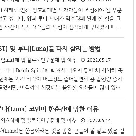
Terra) 및 루나(Luna) 투자자가 아니지만, 최근 테라
a) 사태로 인해, 암호화폐별 투자자들이 조심해야 될 부분
고 합니다. 워낙 루나 사태가 암호화폐 씬에 한 획을 그
인 사건이고, 투자자들의 투심이 심각하게 무너졌기 때문
을 막아줄 매수 세력이 없는 스테픈에 대해서 짚어보고자
 망하더라도 루나처럼 심각하게 무너지지는 않을 겁니다.
UST) 및 루나(Luna)를 다시 살리는 방법
루프에 빠진 프로그램처럼 지속적으로 하방을 향해 달려갔
암호화폐 및 블록체인 / 문제 및 이슈
2022.05.17
무너진다 하더라도 서서히 무너질 것이며 순식간에는 무너
니다. 아니 여태까지 암호화폐 역사상 루나같은 케이스가
이미 Death Spiral에 빠져서 나오지 못한 채 서서히 죽
니, 스테픈은 그렇게 무너지지는 않겠죠. 그러나 지피지기
 현재는 가격 하락이 어느정도 줄어들면서 총 발행량 증가
, 스테픈을 투자하는 투자자라든지 혹은 앞으로 스테픈..
들었지만, 아직까지 시장에는 불안한 요소들이 많이 있습
 리스크 사람들은 5월 20일 업비트에서 상폐되기 직전 세
을까?라는 기대감에 매수를 한 사람들이 많으나, 한때 4
, 루나(Luna) 코인이 한순간에 망한 이유
루나는 1~2 사토시에서 머물며, 곧 2사토시에서 파는 것
암호화폐 및 블록체인 / 문제 및 이슈
2022.05.14
여줄 것 같습니다. 이미 다른 거래소(ex: 코인원, 바이낸스
수 있으며, 국내 거래소인 코인원에서는 현재 0.257원에 매
루나(Luna)는 한몸이라는 것을 많은 분들이 잘 알고 있을 겁