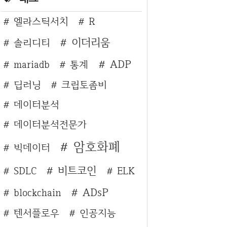
엘라스틱서치
R
이더리움
솔리디티
ADP
mariadb
통계
딥러닝
크립토좀비
데이터분석
데이터분석전문가
암호화폐
빅데이터
비트코인
SDLC
ELK
ADsP
blockchain
텐서플로우
인공지능