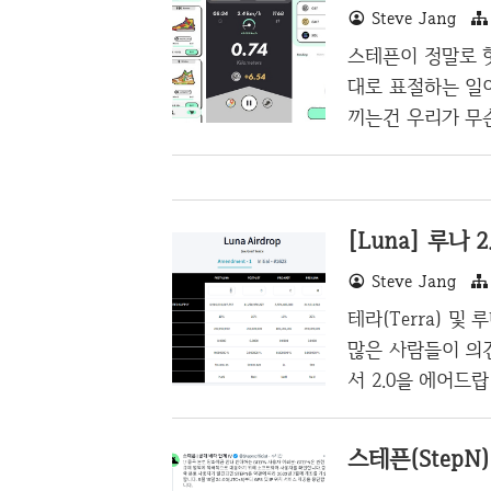
Steve Jang
굴할 수 있으며 캐
크게 오를 경우, 
스테픈이 정말로 
경우 걸음수만 채
대로 표절하는 일
은 경우 어제 200
끼는건 우리가 무슨
화면 위 스크린샷
에서 새로 만든다
데 이렇게 앱 만들
[Luna] 루나 
쪽팔리다. 이따위
말이 많은데....
Steve Jang
국에서 한국을 얼
테라(Terra) 및
슨 가게가 뜨면 그
많은 사람들이 의
서 2.0을 에어드랍
다수를 독점하고 
더들을 최대한 많
스테픈(StepN
앞으로 어떻게 지