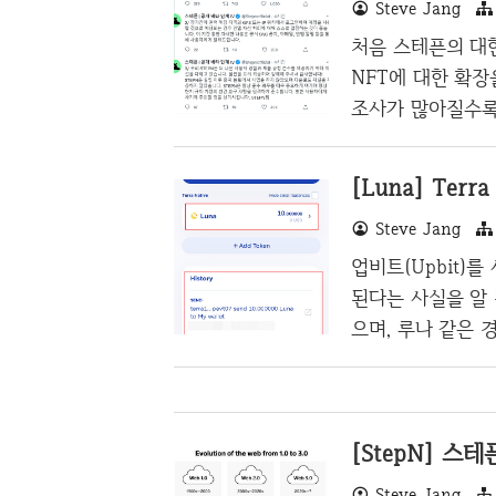
Steve Jang
인이라고 하지만,
이다. 한국 코인 
처음 스테픈의 대
김치 코인을 누가 
NFT에 대한 확
ce)에서는 퇴출 시
조사가 많아질수록
하게 되었는데 그것
a)가 결국 폰지사
[Luna] Terr
점을 경고하고 싶
Steve Jang
하면서 엄청난 폭락
을 하게 된 것으로
업비트(Upbit)
픈은 정말 폰지사
된다는 사실을 알
기가 될 수 있는 
으며, 루나 같은 
이낸스(Binanc
업비트만 쓰는 분
갑을 쓰는 것이 낫
[StepN] 스
적어놨으니, 아래의
Luna) 입출금 지
Steve Jang