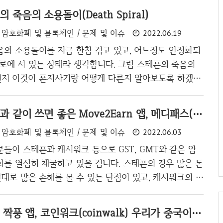
의 죽음의 소용돌이(Death Spiral)
암호화폐 및 블록체인 / 문제 및 이슈
2022.06.19
음의 소용돌이를 지금 한참 겪고 있고, 어느정도 안정화되
로에 서 있는 상태라 생각합니다. 그럼 스테픈의 죽음의
지 이것이 폰지사기랑 어떻게 다른지 알아보도록 하겠습
 가격 하락 스테픈은 게임이다보니 암호화폐 설계가 꽤나
습니다. 문제는 이렇게 복잡하게 되어 있다면 예상치 못한
스테픈(StepN)과 같이 쓰면 좋은 Move2Earn 앱, 메디패스(Medipass)
 있다는 것입니다. 서브 프라임 모기지 사태가 복잡한 파생
암호화폐 및 블록체인 / 문제 및 이슈
2022.06.03
무너졌듯, 화폐 설계가 복잡하면 사이드 이펙이 발생하게
스크린 샷은 제가 스테픈을 시작한 후, 신발 NFT의 마켓 가
들이 스테픈과 캐시워크 등으로 GST, GMT와 같은 암
스크린샷으로 찍은 것입니다. Default가 Lowest Price
화를 열심히 채굴하고 있을 겁니다. 스테픈의 경우 많은 돈
가장 싼 가격을 찍은것이..
반대로 많은 손해를 볼 수 있는 단점이 있고, 캐시워크의 경
과 동시에 주는 돈도 너무 적습니다. 이 둘 사이에 있는 앱
Medibloc)에서 만든 메디패스(Medipass) 앱을 추천해
스테픈(StepN) 짝풍 앱, 코인워크(coinwalk) 우리가 중국이가?
크처럼 불편하지 않으면서도 매수 편리하게 암호화폐를 채