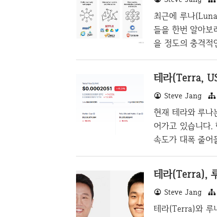
생성하기 저는 테라(
최근에 루나(Lun
및 루나 사태..
들을 한번 알아보려
을 정도의 충격적
에 루나처럼 하방
합니다. 스테픈은
테라(Terra, 
루나는 마치 무한
Steve Jang
지만, 스테픈은 
지지는 않을 것입
현재 테라와 루나는 
있나 싶을 정도이
어가고 있습니다.
면 백전백승이라고
속도가 대폭 줄어
니다. 거래소 상폐
력이 한번 쏘지 않
테라(Terra)
사토시까지 갔던, 
Steve Jang
도 힘든 모습을 보
등)에서 싸게 살 
테라(Terra)와 