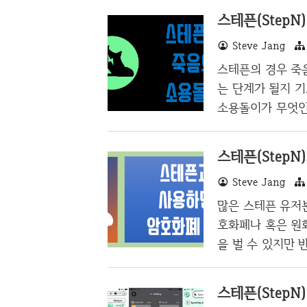
스테픈(StepN)
Steve Jang
스테픈의 경우 죽
는 단계가 될지 기
소용돌이가 무엇인
니다. NFT 신발
복잡하게 되어 있
문제가 발생할 수
Steve Jang
모기지 상품으로 
되는 것이죠. 위 
많은 스테픈 유저분
격을 일정 기간마다 
호화폐나 혹은 원
이기 때문에 쉽게 
을 벌 수 있지만 
우 너무 귀찮은 것
으로 저는 메디블록(
드립니다. 캐시워