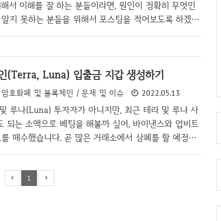
 거래소에서 입금을 막아놨기 때문에 가격 차이가 안정화
대해서 이해를 잘 하는 분들이라면, 원인이 정확히 무엇인
막힐 가능성이..
데 알지 못하는 분들을 위해서 포스팅을 적어보도록 하겠습
테이블 코인입니다. 암호화폐를 제대로 쓰기 위해서는 시장
흔들리지 말아야 하며, 그러기 위해서는 스테이블 코인이 필
여 신현성 티켓 몬스터 창립자와 권도형 전 애플 엔지니
인(Terra, Luna) 입출금 지갑 생성하기
를 만들게 됩니다. 테라는 국내 코인으로 시총 10위권안
적인 코인으로 급부상하게 되며, 시총이 몇십조원까지 가
암호화폐 및 블록체인 / 문제 및 이슈
2022.05.13
으로 승승장구하게 됩니다. 그러나, 테라 코인(UST)과 루
) 및 루나(Luna) 투자자가 아니지만, 최근 테라 및 루나 사
은 쉽게 이해하기 힘든 알고리즘으..
도 되는 소액으로 베팅을 해볼까 싶어, 바이낸스와 업비트
도를 매수했습니다. 곧 많은 거래소에서 상폐를 할 예정으
 바이낸스에서 구입을 한 것도 바이낸스의 스테이블 코인인
 가능했기에 기존에 레이븐을 매도하고, 테라를 엄청나게
수를 한 것 같습니다. 업비트의 경우 비트코인으로 매수가
1
으로 거래할 수 있는 최소 사토시까지 가격이 내려앉았습
는 패닉셀 + 알고리즘으로 인해서 공급량이 계속 늘어나는
 이전 가격으로 복구하는 것은 사실상 불가능합니다. 만약