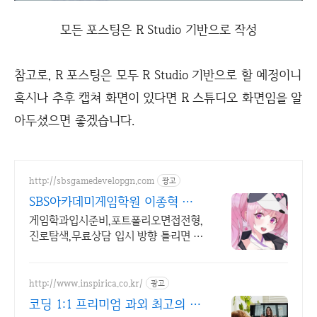
모든 포스팅은 R Studio 기반으로 작성
참고로, R 포스팅은 모두 R Studio 기반으로 할 예정이니
혹시나 추후 캡쳐 화면이 있다면 R 스튜디오 화면임을 알
아두셨으면 좋겠습니다.
http://sbsgamedevelopgn.com
광고
SBS아카데미게임학원 이종혁 청
강대 게임학과 입시반 상담
게임학과입시준비,포트폴리오면접전형,
진로탐색,무료상담 입시 방향 틀리면 1
년 날립니다 입시 실패 리스크부터 잡
아드리겠습니다.
http://www.inspirica.co.kr/
광고
코딩 1:1 프리미엄 과외 최고의 선