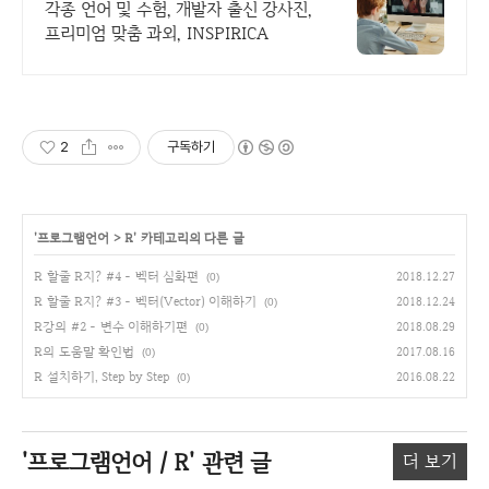
생님들과 함께
각종 언어 및 수험, 개발자 출신 강사진,
프리미엄 맞춤 과외, INSPIRICA
2
구독하기
'
프로그램언어
>
R
' 카테고리의 다른 글
R 할줄 R지? #4 - 벡터 심화편
2018.12.27
(0)
R 할줄 R지? #3 - 벡터(Vector) 이해하기
2018.12.24
(0)
R강의 #2 - 변수 이해하기편
2018.08.29
(0)
R의 도움말 확인법
2017.08.16
(0)
R 설치하기, Step by Step
2016.08.22
(0)
'프로그램언어 / R'
관련 글
더 보기