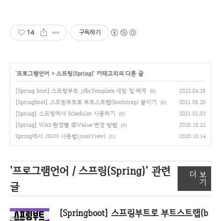
14
구독하기
'
프로그램언어
>
스프링(Spring)
' 카테고리의 다른 글
[Spring boot] 스프링부트 jdbcTemplate 세팅 및 예제
2022.04.28
(0)
[Springboot] 스프링부트로 부트스트랩(bootstrap) 붙이기
2021.06.20
(0)
[Spring] 스프링에서 Scheduler 사용하기
2021.02.03
(0)
[Spring] WAS 환경별 @Value 변경 방법
2020.10.23
(0)
Spring에서 JSON 사용법(jsonView)
2020.10.14
(1)
'프로그램언어 / 스프링(Spring)'
관련
더 보
기
글
[Springboot] 스프링부트로 부트스트랩(b