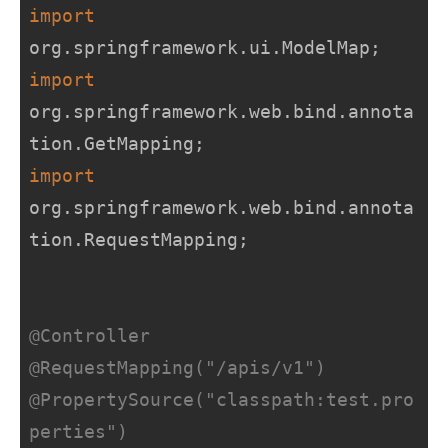
import
import
org.springframework.web.bind.annota
import
org.springframework.web.bind.annota
tion.RequestMapping;

@Controller
@RequestMapping("/apis/v1")
@PropertySource("classpath:test.pro
perties")