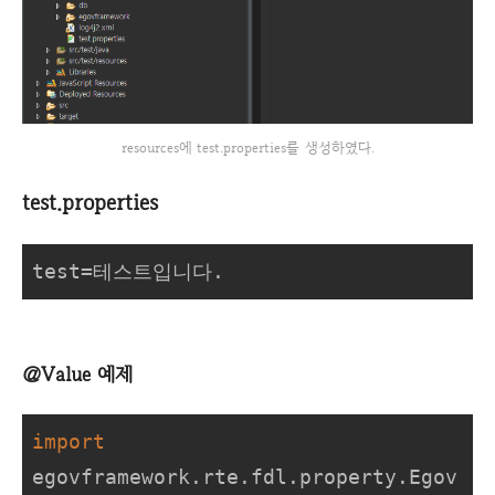
resources에 test.properties를 생성하였다.
test.properties
test=테스트입니다.
@Value 예제
import
egovframework.rte.fdl.property.Egov