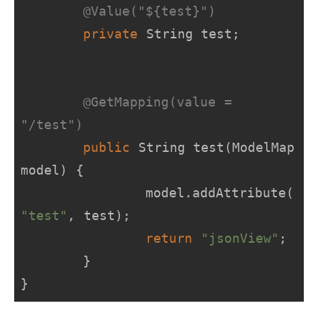
@Value("${test}")
private
 String test;

@GetMapping(value = 
"/test")
public
 String 
test
(ModelMap 
model)
{		

		model.addAttribute(
"test"
, test);		

return
"jsonView"
;

	}

}