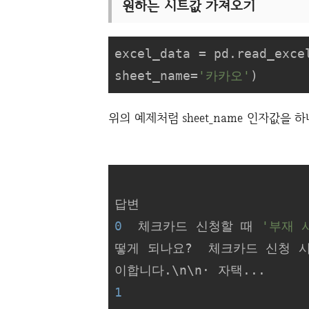
원하는 시트값 가져오기
excel_data = pd.read_exce
sheet_name=
'카카오'
)
위의 예제처럼 sheet_name 인자값을
                                                질문
0
  체크카드 신청할 때 
'부재 
떻게 되나요?  체크카드 신청 
1
                    