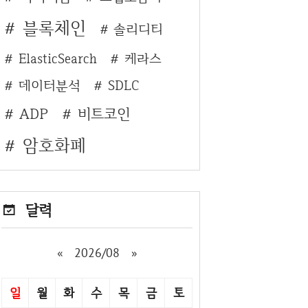
블록체인
솔리디티
ElasticSearch
케라스
데이터분석
SDLC
ADP
비트코인
암호화폐
달력
«
2026/08
»
일
월
화
수
목
금
토