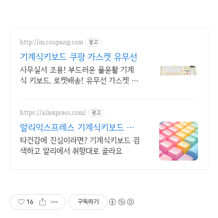
http://m.coupang.com
광고
기계식키보드 쿠팡 가스켓 유무선
사무실서 조용! 부드러운 풀윤활 기계
식 키보드. 로켓배송! 유무선 가스켓 키
보드! 와우회원 무료배송, 30일 안심반
품. 최대 5% 적립.
https://aliexpress.com/
광고
알리익스프레스 기계식키보드 데
스크 셋업, 알리에서 시작
타건감에 진심이라면? 기계식키보드 검
색하고 알리에서 취향대로 골라요
16
구독하기