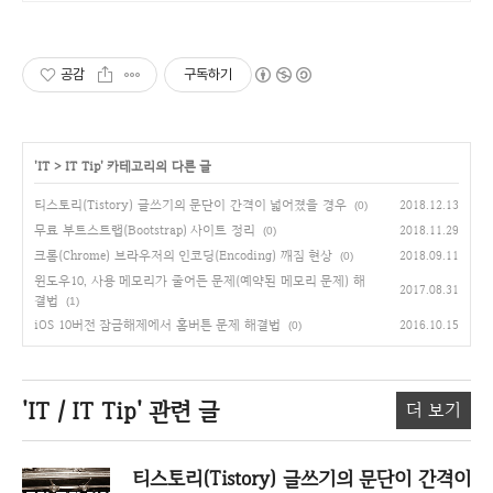
공감
구독하기
'
IT
>
IT Tip
' 카테고리의 다른 글
티스토리(Tistory) 글쓰기의 문단이 간격이 넓어졌을 경우
2018.12.13
(0)
무료 부트스트랩(Bootstrap) 사이트 정리
2018.11.29
(0)
크롬(Chrome) 브라우저의 인코딩(Encoding) 깨짐 현상
2018.09.11
(0)
윈도우10, 사용 메모리가 줄어든 문제(예약된 메모리 문제) 해
2017.08.31
결법
(1)
iOS 10버전 잠금해제에서 홈버튼 문제 해결법
2016.10.15
(0)
'IT / IT Tip'
관련 글
더 보기
티스토리(Tistory) 글쓰기의 문단이 간격이