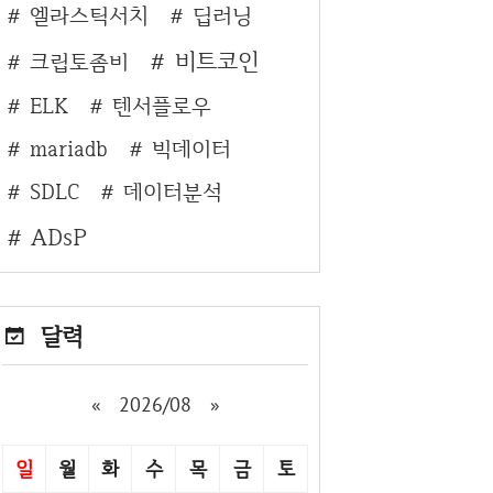
엘라스틱서치
딥러닝
비트코인
크립토좀비
ELK
텐서플로우
mariadb
빅데이터
SDLC
데이터분석
ADsP
달력
«
2026/08
»
일
월
화
수
목
금
토