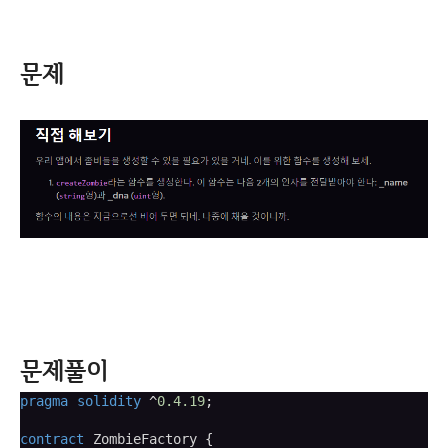
문제
문제풀이
pragma
solidity
^
0.4.19
;
contract
 ZombieFactory 
{