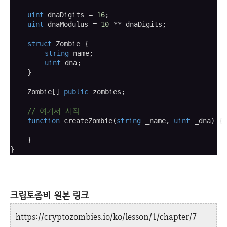
uint
 dnaDigits 
=
16
;
uint
 dnaModulus 
=
10
 ** dnaDigits
;
struct
 Zombie 
{
string
 name
;
uint
 dna
;
}
    Zombie
[]
public
 zombies
;
// 여기서 시작
function
 createZombie
(
string
 _name
,
uint
 _dna
)
{
}
}
크립토좀비 원본 링크
https://cryptozombies.io/ko/lesson/1/chapter/7