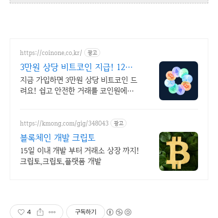
https://coinone.co.kr/
광고
3만원 상당 비트코인 지급! 12년
무사고 거래소
지금 가입하면 3만원 상당 비트코인 드
려요! 쉽고 안전한 거래를 코인원에서
시작
https://kmong.com/gig/348043
광고
블록체인 개발 크립토
15일 이내 개발 부터 거래소 상장 까지!
크립토,크립토,플랫폼 개발
4
구독하기