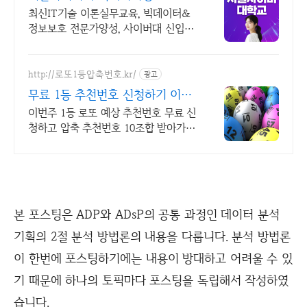
026 가을학기 신편입생
최신IT기술 이론실무교육, 빅데이터&
정보보호 전문가양성, 사이버대 신입생
수 1위 장학금 지급 1위, 학사 석사 박
사 온라인복수학위까지
http://로또1등압축번호.kr/
광고
무료 1등 추천번호 신청하기 이번
주 1등 추천번호무료받기
이번주 1등 로또 예상 추천번호 무료 신
청하고 압축 추천번호 10조합 받아가세
요 지금 신청시 로또 1등 무료 압축 추
천번호 문자 무료 발송해드립니다
본 포스팅은 ADP와 ADsP의 공통 과정인 데이터 분석
기획의 2절 분석 방법론의 내용을 다룹니다. 분석 방법론
이 한번에 포스팅하기에는 내용이 방대하고 어려울 수 있
기 때문에 하나의 토픽마다 포스팅을 독립해서 작성하였
습니다.