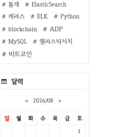
통계
ElasticSearch
케라스
ELK
Python
ADP
blockchain
MySQL
엘라스틱서치
비트코인
달력
«
2026/08
»
일
월
화
수
목
금
토
1