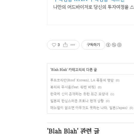
나만의 어드바이저로 당신의 투자여정을 스
3
구독하기
'
Blah Blah
' 카테고리의 다른 글
루프코리안(Roof Korean), LA 폭동의 명암
(0)
복리의 무서움(feat. 워렌 버핏)
(0)
한국에 신이 존재하는 듯한 최근 모양새
(1)
일본의 한심스러운 코로나 현재 상황
(0)
매뉴얼이 없으면 아무것도 못하는 나라, 일본(Japan)
(0)
'Blah Blah'
관련 글