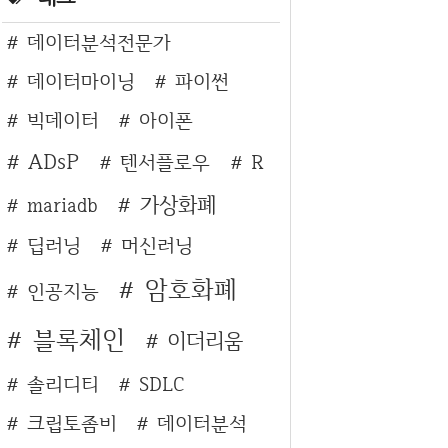
데이터분석전문가
데이터마이닝
파이썬
빅데이터
아이폰
ADsP
텐서플로우
R
가상화폐
mariadb
딥러닝
머신러닝
암호화폐
인공지능
블록체인
이더리움
솔리디티
SDLC
크립토좀비
데이터분석