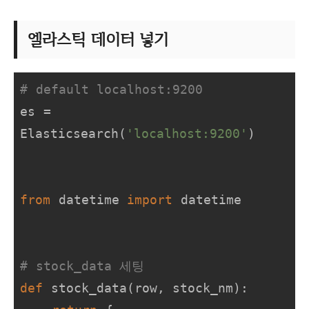
엘라스틱 데이터 넣기
# default localhost:9200
es = 
Elasticsearch(
'localhost:9200'
)

from
 datetime 
import
 datetime

# stock_data 세팅
def
stock_data
(
row, stock_nm
):