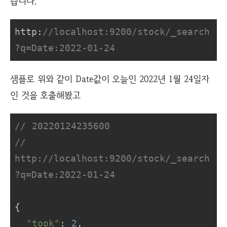
습니다.
http:
//localhost:9200/stock/_search
?q=Date:2022-01-24
샘플로 위와 같이 Date값이 오늘인 2022년 1월 24일자
인 것을 호출해봤고
// 20220124235600
// 
http://localhost:9200/stock/_search
?q=Date:2022-01-24
{

"took"
: 
2
,
