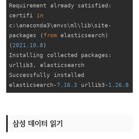
Requirement already satisfied: 
certifi 
in
c:\anaconda3\envs\ml\lib\site-
packages (
from
 elasticsearch) 
(
2021.10
.8
)

Installing collected packages: 
urllib3, elasticsearch

Successfully installed 
elasticsearch-
7.16
.3
 urllib3-
1.26
.8
삼성 데이터 읽기