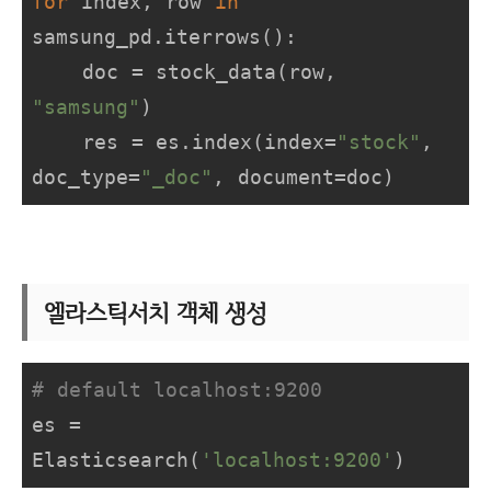
for
 index, row 
in
samsung_pd.iterrows():

    doc = stock_data(row, 
"samsung"
)

    res = es.index(index=
"stock"
, 
doc_type=
"_doc"
, document=doc)
엘라스틱서치 객체 생성
# default localhost:9200
es
 = 
Elasticsearch(
'localhost:9200'
)