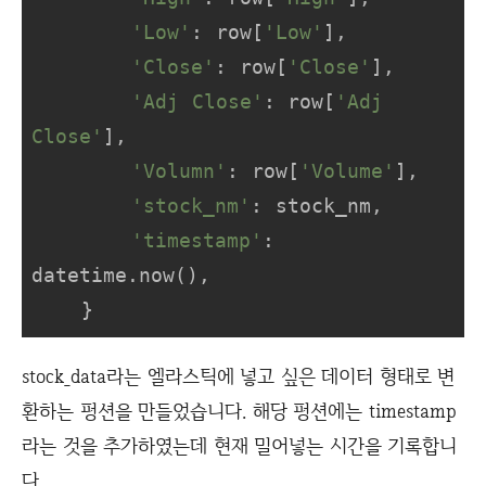
'Low'
: row[
'Low'
],

'Close'
: row[
'Close'
],

'Adj Close'
: row[
'Adj 
Close'
],

'Volumn'
: row[
'Volume'
],

'stock_nm'
: stock_nm,

'timestamp'
: 
datetime.now(),

    }
stock_data라는 엘라스틱에 넣고 싶은 데이터 형태로 변
환하는 펑션을 만들었습니다. 해당 펑션에는 timestamp
라는 것을 추가하였는데 현재 밀어넣는 시간을 기록합니
다.