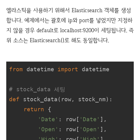
엘라스틱을 사용하기 위해서 Elasticsearch 객체를 생성
합니다. 예제에서는 괄호에 ip와 port를 넣었지만 지정하
지 않을 경우 default로 localhost:9200이 세팅됩니다. 즉
위 소스는 Elasticsearch()로 해도 동일합니다.
from
 datetime 
import
 datetime

# stock_data 세팅
def
stock_data
(
row, stock_nm
):
return
 {

'Date'
: row[
'Date'
],

'Open'
: row[
'Open'
],

'High'
: row[
'High'
],
