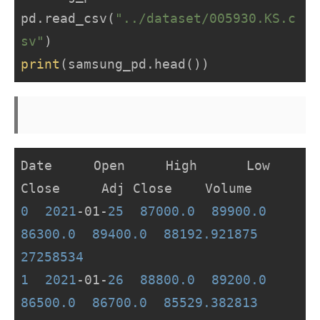
pd.read_csv(
"../dataset/005930.KS.c
sv"
print
(samsung_pd.head())
Date     Open     High      Low    
0
2021
-01-
25
87000.0
89900.0
86300.0
89400.0
88192.921875
27258534
1
2021
-01-
26
88800.0
89200.0
86500.0
86700.0
85529.382813