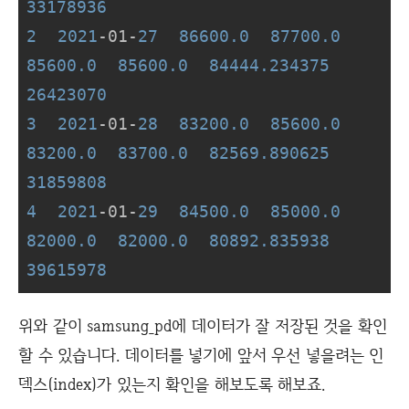
33178936
2
2021
-01-
27
86600.0
87700.0
85600.0
85600.0
84444.234375
26423070
3
2021
-01-
28
83200.0
85600.0
83200.0
83700.0
82569.890625
31859808
4
2021
-01-
29
84500.0
85000.0
82000.0
82000.0
80892.835938
39615978
위와 같이 samsung_pd에 데이터가 잘 저장된 것을 확인
할 수 있습니다. 데이터를 넣기에 앞서 우선 넣을려는 인
덱스(index)가 있는지 확인을 해보도록 해보죠.