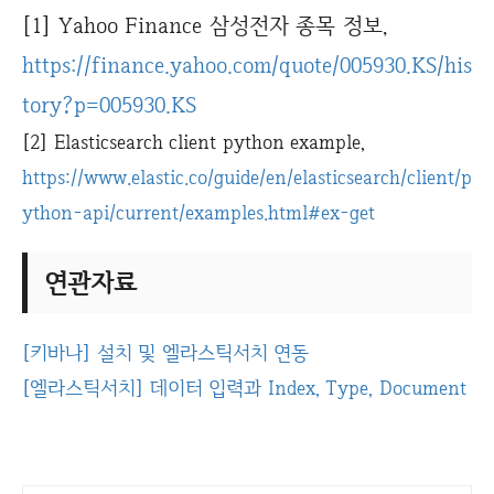
[1] Yahoo Finance 삼성전자 종목 정보,
https://finance.yahoo.com/quote/005930.KS/his
tory?p=005930.KS
[2] Elasticsearch client python example,
https://www.elastic.co/guide/en/elasticsearch/client/p
ython-api/current/examples.html#ex-get
연관자료
[키바나] 설치 및 엘라스틱서치 연동
[엘라스틱서치] 데이터 입력과 Index, Type, Document