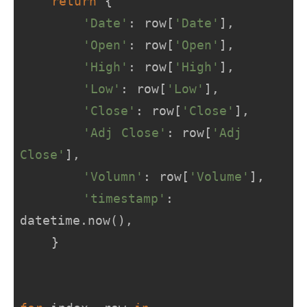
return
 {

'Date'
: row[
'Date'
],

'Open'
: row[
'Open'
],

'High'
: row[
'High'
],

'Low'
: row[
'Low'
],

'Close'
: row[
'Close'
],

'Adj Close'
: row[
'Adj 
Close'
],

'Volumn'
: row[
'Volume'
],

'timestamp'
: 
datetime.now(),

    }
