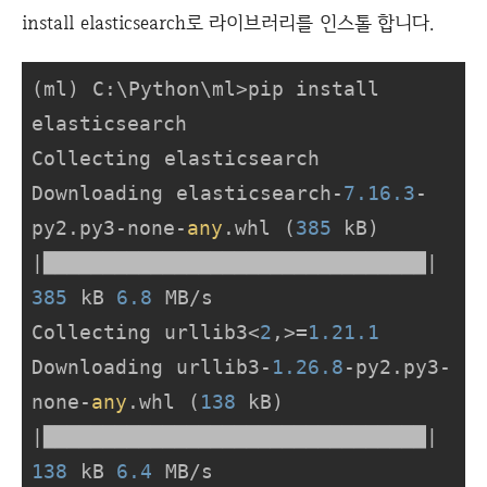
install elasticsearch로 라이브러리를 인스톨 합니다.
(ml) C:\Python\ml>pip install 
elasticsearch

Collecting elasticsearch

Downloading elasticsearch-
7.16
.3
-
py2.py3-none-
any
.whl (
385
 kB)

|████████████████████████████████| 
385
 kB 
6.8
 MB/s

Collecting urllib3<
2
,>=
1.21
.1
Downloading urllib3-
1.26
.8
-py2.py3-
none-
any
.whl (
138
 kB)

|████████████████████████████████| 
138
 kB 
6.4
 MB/s
