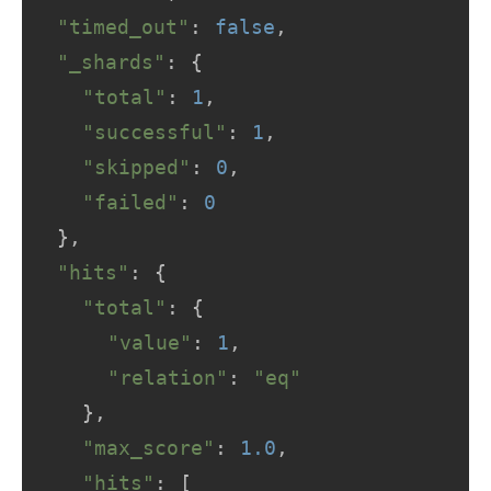
"timed_out"
: 
false
,

"_shards"
: {

"total"
: 
1
,

"successful"
: 
1
,

"skipped"
: 
0
,

"failed"
: 
0
  },

"hits"
: {

"total"
: {

"value"
: 
1
,

"relation"
: 
"eq"
    },

"max_score"
: 
1.0
,

"hits"
: [
