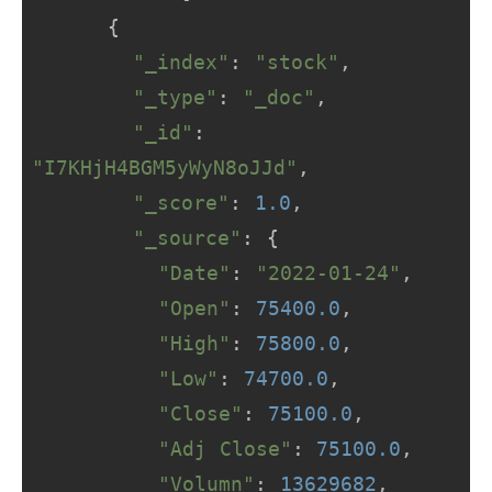
      {

"_index"
: 
"stock"
,

"_type"
: 
"_doc"
,

"_id"
: 
"I7KHjH4BGM5yWyN8oJJd"
,

"_score"
: 
1.0
,

"_source"
: {

"Date"
: 
"2022-01-24"
,

"Open"
: 
75400.0
,

"High"
: 
75800.0
,

"Low"
: 
74700.0
,

"Close"
: 
75100.0
,

"Adj Close"
: 
75100.0
,

"Volumn"
: 
13629682
,
