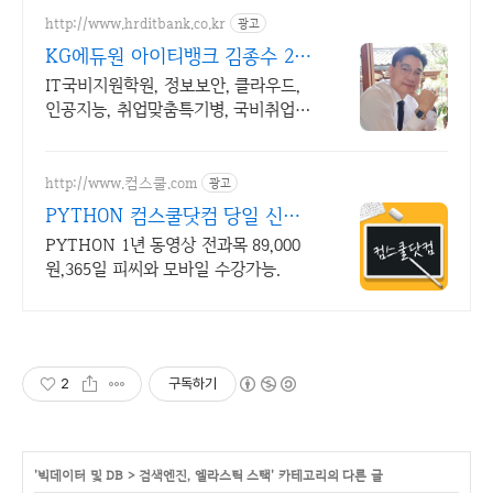
http://www.hrditbank.co.kr
광고
KG에듀원 아이티뱅크 김종수 27
년경력전문가 IT취업상담
IT국비지원학원, 정보보안, 클라우드,
인공지능, 취업맞춤특기병, 국비취업교
육.
http://www.컴스쿨.com
광고
PYTHON 컴스쿨닷컴 당일 신청
&결제시 기프티콘!
PYTHON 1년 동영상 전과목 89,000
원,365일 피씨와 모바일 수강가능.
2
구독하기
'
빅데이터 및 DB
>
검색엔진, 엘라스틱 스택
' 카테고리의 다른 글