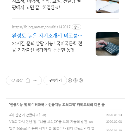
자소서, 이력서, 첨삭, 교정, 컨설팅 헬
팡에서 고민 끝! 해결완료!
https://blog.naver.com/kis142017
광고
완성도 높은 자기소개서 비교불가,
취준생 맞춤
24시간 문의,상담 가능! 국어국문학 전
공 기자출신 작가와의 든든한 동행 전
공 무관한 분야 지원까지
공감
구독하기
'
인공지능 및 데이터과학
>
인공지능 끄적끄적
' 카테고리의 다른 글
4차 산업이 안왔다고?
2020.05.23
(0)
VR로 다시 만난 딸, "너를 보았다"를 보며 기술의 발전
2020.02.08
(0)
멜론(Melon)은 음원 사재기를 모를수가 없다 (Feat. 박경 열
2020.01.10