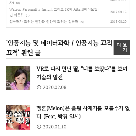
사)
(0)
Watson Personality Insight 그리고 SK의 Aibril(에이브릴)
2017.09.12
넌 아웃!!
(0)
컴퓨터가 되려는 인간과 인간이 되려는 컴퓨터
2016.08.20
(0)
'인공지능 및 데이터과학 / 인공지능 끄적
더 보
기
끄적'
관련 글
VR로 다시 만난 딸, "너를 보았다"를 보며
기술의 발전
2020.02.08
멜론(Melon)은 음원 사재기를 모를수가 없
다 (Feat. 박경 열사)
2020.01.10