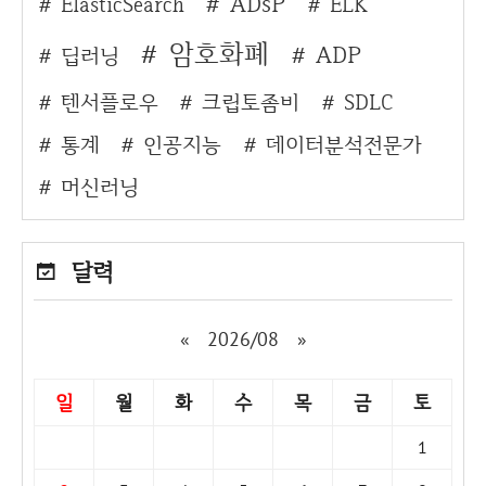
ADsP
ElasticSearch
ELK
암호화폐
ADP
딥러닝
텐서플로우
크립토좀비
SDLC
통계
인공지능
데이터분석전문가
머신러닝
달력
«
2026/08
»
일
월
화
수
목
금
토
1