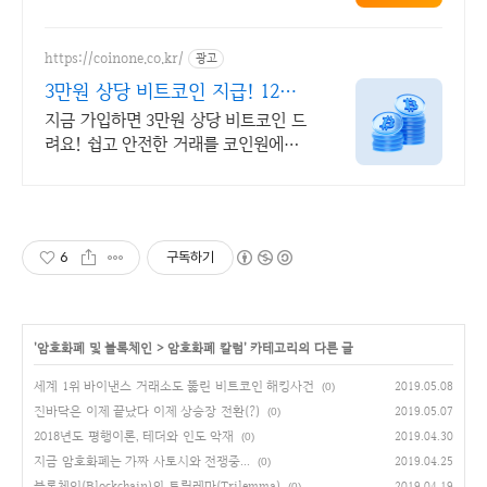
https://coinone.co.kr/
광고
3만원 상당 비트코인 지급! 12년
무사고 거래소
지금 가입하면 3만원 상당 비트코인 드
려요! 쉽고 안전한 거래를 코인원에서
시작
6
구독하기
'
암호화폐 및 블록체인
>
암호화폐 칼럼
' 카테고리의 다른 글
세계 1위 바이낸스 거래소도 뚫린 비트코인 해킹사건
2019.05.08
(0)
진바닥은 이제 끝났다 이제 상승장 전환(?)
2019.05.07
(0)
2018년도 평행이론, 테더와 인도 악재
2019.04.30
(0)
지금 암호화폐는 가짜 사토시와 전쟁중...
2019.04.25
(0)
블록체인(Blockchain)의 트릴레마(Trilemma)
2019.04.19
(0)