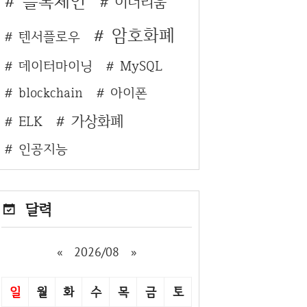
블록체인
이더리움
암호화폐
텐서플로우
데이터마이닝
MySQL
blockchain
아이폰
가상화폐
ELK
인공지능
달력
«
2026/08
»
일
월
화
수
목
금
토