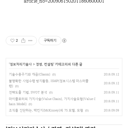
article_no=2009061502011860600001
2
구독하기
'
정보처리기술사
>
경영, 컨설팅
' 카테고리의 다른 글
기술수용주기와 캐즘(Chasm)
2016.09.12
(0)
불명확한 사업수행 방지활동, ISMP(정보시스템 마스터플
2016.09.12
랜)
(0)
전략도출 기법, SWOT 분석
2016.09.11
(0)
마이클포터의 가치사슬(Value Chain), 가치사슬모형(Value C
2016.09.11
hain Model)
(0)
조직을 진단하는, 맥킨지(McKinsey)의 7S 모델, 모형
2016.09.09
(0)