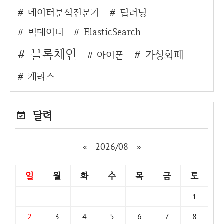
데이터분석전문가
딥러닝
빅데이터
ElasticSearch
블록체인
가상화폐
아이폰
케라스
달력
«
2026/08
»
일
월
화
수
목
금
토
1
2
3
4
5
6
7
8