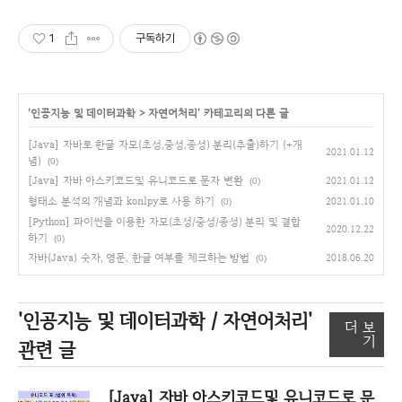
1
구독하기
'
인공지능 및 데이터과학
>
자연어처리
' 카테고리의 다른 글
[Java] 자바로 한글 자모(초성,중성,종성) 분리(추출)하기 (+개
2021.01.12
념)
(0)
[Java] 자바 아스키코드및 유니코드로 문자 변환
2021.01.12
(0)
형태소 분석의 개념과 konlpy로 사용 하기
2021.01.10
(0)
[Python] 파이썬을 이용한 자모(초성/중성/종성) 분리 및 결합
2020.12.22
하기
(0)
자바(Java) 숫자, 영문, 한글 여부를 체크하는 방법
2018.06.20
(0)
'인공지능 및 데이터과학 / 자연어처리'
더 보
기
관련 글
[Java] 자바 아스키코드및 유니코드로 문