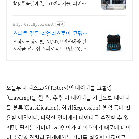
활용한품질예측, IoT센터기술, 파이썬
활용
https://reallystore.net
광고
스피로 전문 리얼리스토어 코딩교
육을 쉽고 재밌게
스피로코딩로봇, AI,3D,보안카메라 전
자제품 전문샵 스피로볼트코딩로봇, 스
피로볼트파워팩, 스피로미니등 스피로
전문몰
오늘부터 티스토리(Tistory)의 데이터를 크롤링
(Crawling)을 한 후, 추후 이 데이터를 기반으로 데이터
를 분류(Classification), 회귀(Regression) 분석 등에 활
용할 예정이다. 다양한 언어에서 데이터를 수집할 수 있
지만, 필자는 자바(Java)언어가 베이스이기 때문에 데이
터 수집과 전처리 단계에서는 자바를 활용할 예정이고,