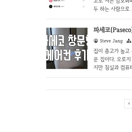
고로 저는 암호화폐
안정도를 보통 수
두 하는 사람으로
나왔습니다. 저는 
용 중인데 한국 
파세코(Pasec
요 저는 일단 기
Steve Jang
고 미리 돈을 각 
을 때 카카오페이
집이 층고가 높고 
만 뭔가 투자하는 
운 집이다. 오로지
과를 낸 것 같지 않는
지만 침실과 컴퓨
고 있었다. 그나마
는 성격이 아니라
제가 있었는데 잘 
고양이들은 선풍기
얼굴쪽으로 날려서
가 너무 피곤했고
로 마셔서 이러다가