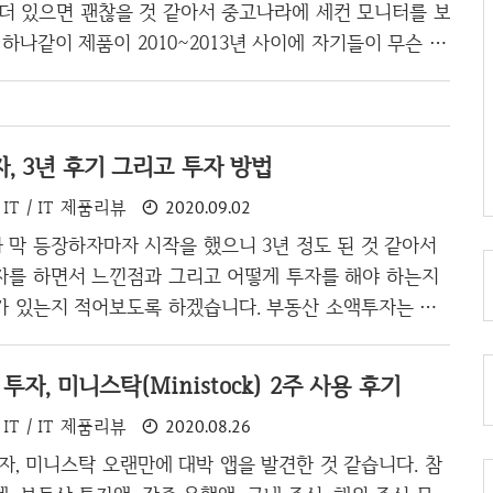
 나랑 대화하기 싫은건가? 아니면 정말 내말에 수긍하는
 더 있으면 괜찮을 것 같아서 중고나라에 세컨 모니터를 보
각들이 머리를 스쳐지나갔었는데, 디..
 하나같이 제품이 2010~2013년 사이에 자기들이 무슨 제
조차 모르는 사람들 투성이라 그냥 싼 중소기업 제품으로
쇼핑몰에 검색을 하였는데 와사비망고에서 8만원대 게이
였다. 물론 게이밍을 하기에는 비교적 작은 24인치 모니
, 3년 후기 그리고 투자 방법
 신뢰도가 꽤 있는 나로서(여태까지 3대 구입) 정말 와
인하고 제품을 구매하였다. 제품명은 "와사비망고 몬스터
IT / IT 제품리뷰
2020.09.02
HD240 75 게이밍 모니터"였고 정확히 가격이 89000원이었
 막 등장하자마자 시작을 했으니 3년 정도 된 것 같아서
몰에서 8만원대 모니터를 처음본..
자를 하면서 느낀점과 그리고 어떻게 투자를 해야 하는지
가 있는지 적어보도록 하겠습니다. 부동산 소액투자는 투
만이 후기를 적을 수 있다 생각합니다. 제대로 된 수익을
이 투자가 어떻다 말하는건 어불성설이죠. 그리고 부동산
투자, 미니스탁(Ministock) 2주 사용 후기
 위험한지 좀 알려드리고 싶습니다. 토스 & 테라펀딩과
IT / IT 제품리뷰
2020.08.26
 부동산 소액투자 붐을 일으킨건 다름 아닌 토스(TOSS)
사실 저는 토스에서 부동산 소액투자 뿐만 아니라 개인 신용
자, 미니스탁 오랜만에 대박 앱을 발견한 것 같습니다. 참
험삼아 각각 300만원 정도 해봤고, 개인 신용 P2P 대출은