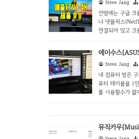
Steve Jang
렇게 타자기에 환
림해서 최근 며칠
안방에는 구글 크롬
검색하였다. 위 영
나 넷플릭스(Netf
것과 상당히 디자인
연결되어 있고 크
다. TV를 예능 
리미엄과 넷플릭스
에이수스(ASUS
는 방치해 놓은 상
Steve Jang
스를 지원할까? 
최근에는 아주 작
내 컴퓨터 방은 구
텐츠가 워낙 부족
퓨터 테이블을 1인
들었는데 애플TV
를 사용할수가 없어
상환경에서 작업을
들기가 힘들기도 
니터를 사서, 듀
뮤직카우(Musi
사에서 USB 모니
젝트를 나갈 때 자
Steve Jang