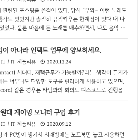
 모니터는 세로형 모니터라서 모니터링 보기가 상당히 좋았
관련된 포스팅을 쓴적이 있다. 당시 "우와~ 이런 노래도
B 모니터를 쿠팡에서 검색을 해봤는데..
 생각도 있었지만 솔직히 뮤직카우는 한계점이 있다 내 나
있었다. 물론 마음에 든 노래를 매수하면서, 나도 음악 저
인가? 나름 뿌듯해하며 좋아하면서 당시 실험삼아 산 몇개
카우는 한계점을 느끼게 잊고 있었다. 당시에 내가 느낀
임이 아니라 언택트 업무에 양보하세요.
스팅을 보면 될 것 같다. needjarvis.tistory.com/558
IT / IT 제품리뷰
2020.12.24
ow), 음악저작권 사기 인터넷 서핑을 하던 차에 저작권으로
광고를 몇번 정도 봤었지만 그냥 무시하고 넘기고 있었다
ntact) 시대다. 재택근무가 가능할까?라는 생각이 든지가
도 모르게 궁금해서 클릭하여 사이트에 들어가게 되었다. 들
제는 너무나도 다양한 도구를 편리하게 사용하고 있으며,
.
scord) 같은 경우는 타팀과의 회의도 디스코드로 진행을
 프로그램이다. 아직 우리 회사는 팀별로 온라인 회의가
 내가 소속된 곳은 디스코드로 통일 시켰다. 사실 게임을
원대 게이밍 모니터 구입 후기
화를 해도 문제가 없어서 디스코드를 하자고 말했던 이 제
IT / IT 제품리뷰
2020.09.12
은 나비효과가 돼서 돌아오게 되었다. 넵병의 문제 넵병을
대화를 하면 오로지 하는 말은 "넵넵넵네넵네네네넵"의 연
방과 PC방이 생겨서 서재방에는 노트북만 놓고 사용하던