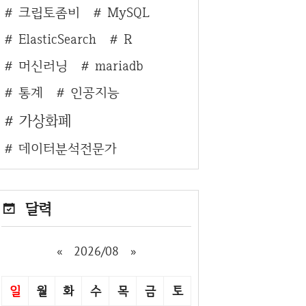
크립토좀비
MySQL
ElasticSearch
R
머신러닝
mariadb
통계
인공지능
가상화폐
데이터분석전문가
달력
«
2026/08
»
일
월
화
수
목
금
토