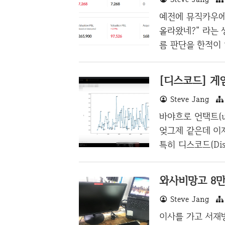
고 다녔고, 해당
예전에 뮤직카우에 
다. 그래서, US
올라왔네?" 라는
름 판단을 한적이 
작권을 가진 사람
의 곡 이후로 뮤직
[디스코드] 게
후기는 아래 작성한 포
Steve Jang
뮤직카우(music
재테크를 하자는 
바야흐로 언택트(u
가 오늘 새벽 나
엊그제 같은데 이
어간 needjarvis.t.
특히 디스코드(Di
해볼까도 고민중인
너무 중구난방인데
와사비망고 8만
할때 대규모로 대
Steve Jang
안이 엄청나게 많
아는가 직원들과 
이사를 가고 서재