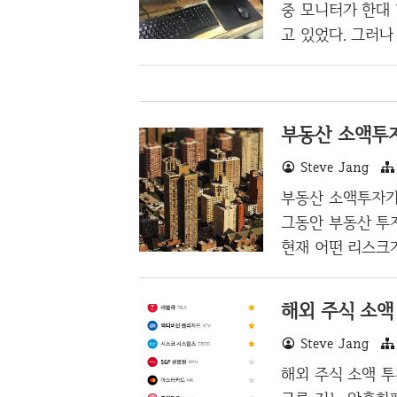
속이다. 속으로는
중 모니터가 한대
건가? 오만가지 생
고 있었다. 그러나
품을 판매하는지 
골라보자 싶어서 
밍 모니터가 등장하
부동산 소액투자
터지만 와사비망고에
사비망고꺼인지 확
Steve Jang
빈 Artview F
부동산 소액투자가
다. 여태까지 쇼핑
그동안 부동산 투
현재 어떤 리스크
자를 길게 한 사람
받지도 않는 사람
해외 주식 소액 
소액투자가 얼만큼
Steve Jang
함께한 초창기 투자
라 생각합니다. 
해외 주식 소액 투
P2P 대출까지 시