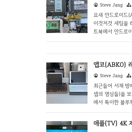
Steve Jang
디자인이 이뻐서 
무려 약 15만원
요새 안드로이드(A
터의 키보드가 1
이것저것 세팅을 하
주력으로 만들던 업
트북에서 안드로이드
리가 8GB에 ssd
에 못하고 다른걸 
다가 앱 개발은 
로를 좀 자주 쓰
이드가 가능한 노트
Steve Jang
들어가니 업그레이
최근들어 서재 방에
내가 되어 있었고, 
셉의 영상들)을 보
에서 특이한 블루
는 사실 애플의 
사람이다보니, 타
민 메신저였던 Ic