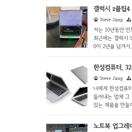
갤럭시 z플립4
Steve Jang
저는 10년동안 안
최근에는 갤럭시 노
0이 2년을 넘겨서
r z플립 시리즈 
를 고르게 된 이
습을 느끼게 되었고
Steve Jang
의 끊임없는 도전
때 아이폰의 매력
나에게 한성컴퓨터
대 등을 떠나서 z
들어내는 업체 그
상(즉 대상이 아니
있는 제품을 만들
때문이기도 하고 
(사실 리눅스) 
노트북 업그레이
각했다. 그러다가