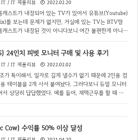
IT / IT 제품리뷰
2022.02.20
장했던 사람인데 키보드가 타자기 스타일이니 지름신이 강
간 타자기 스타일의 블루투스 키보드를 상당히 오랜 기간
캐스트가 내장되어 있는 TV가 있어서 유튜브(Youtube)
상의 키보드는 국내에서 발매된 것은 아닌 것 같고 위에
lix)를 보는데 문제가 없지만, 거실에 있는 TV는 BTV랑
이 유사한(거의 95% 이상) 키보드가 ..
롬캐스트가 내장된 것이 아니다보니 여간 불편한게 아니었
프로그램 일부를 제외하고 워낙 잘 보지 않다보니, 유튜브 프
로만 하루를 생활하고 있었는데 이로 인해서 거실의 TV
) 24인치 피벗 모니터 구매 및 사용 후기
태가 되어버렸다. BTV가 언제쯤 LG유플러스처럼 넷플릭
IT / IT 제품리뷰
2022.02.02
생각만하고 있었는데 넷플릭스랑 사이가 워낙 안 좋다보니,
정하고 애플TV를 밀어주려고 하는 것 같았다. 하지만 컨
조가 특이해서, 일자로 길게 낼수가 없기 때문에 2인용 컴
하여 애플TV는 생각도 않다가 최근 들어서 무슨 바람이
용 테이블을 2개 사서 붙여놨다. 그러다보니 듀얼 모니터
로 유튜브랑 넷플릭스나 볼까?라..
서 상당히 답답했었다. 예를 들어, 재택근무를 할 때 가
 할 때 인터넷을 검색하기가 힘들고, 모니터링 환경을 만
하고 아무튼 여러가지 문제점이 많았다. 그래서 엄청 긴 모
얼모니터의 효과를 누릴까 고민을 했었는데 어느날 예전회
c Cow) 수익률 50% 이상 달성
터를 가지고 다녔던 직원이 생각이 났었다. 이 직원은 프로
신의 USB 모니터를 들고 와서 한대 더 확장을 해서 가지
IT / IT 제품리뷰
2021.04.20