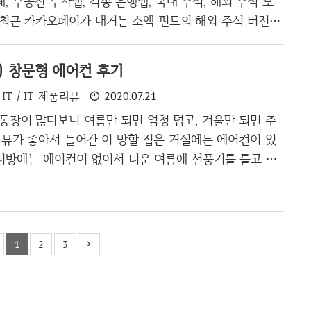
, 부동산 투자앱, 각종 은행앱, 국내 주식, 해외 주식 모
준으로 하였으나 결과는 마이너스로..
 최근 카카오페이가 내거는 소액 펀드의 해외 주식 버전이
국내 주식 앱으로 키움 증권이랑 한국 투자 증권을 2개 사
투자 증권에서 미니스탁 광고가 떠서 받아봤더니 대박이네
o) 창문형 에어컨 후기
본적으로 한달 혹은 1년에 얼마를 투자하겠다 계획을 세우
IT / IT 제품리뷰
2020.07.21
증권계좌에 넣게 되는데 간혹 돈을 아껴서 자투리 돈이 남
의 펀드를 이용하고 있습니다. 그런데 펀드는 다들 알겠지
통창이 많다보니 여름만 되면 엄청 덥고, 겨울만 되면 추
맛이 나질 않죠. 돈을 불리는 느낌은 나지만 내가 뭔가 성
 뷰가 좋아서 들어간 이 망할 집은 거실에는 에어컨이 있
 느낌... 그리고 내가 딱 ..
터방에는 에어컨이 없어서 더운 여름에 선풍기를 틀고 살
 다행인것은 내 체질이 추위를 잘 타지만 더위를 많이 타
서 그럭저럭 선풍기와 냉풍기들로 버틸 수 있었다. 다만 문
때 덥다보니, 선풍기를 얼굴쪽 가까이 틀 수 밖에 없었고
 바람이 신기한지 선풍기쪽으로 오는 바람에 고양이 털이
1
2
3
 깨는 사태가 하루에 3~4번은 있었다. 그러다보니 하루
 잠을 깨기 위해, 커피랑 몬스터 에너지를 흡입하는 수준으
 객사할 수 있겠구나 싶어서 결국 에어컨..