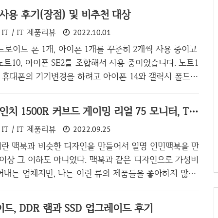
 사용 후기(장점) 및 비추천 대상
IT / IT 제품리뷰
2022.10.01
드로이드 폰 1개, 아이폰 1개를 꾸준히 2개씩 사용 중이고
트10, 아이폰 SE2를 조합해서 사용 중이었습니다. 노트1
, 휴대폰의 기기변경을 하려고 아이폰 14와 갤럭시 폴드 o
중 고민을 하다가 z플립4를 고르게 되었습니다. 우선 z플립4
유는 어느새부턴가 아이폰에 대한 감정이 점차 사라지는 모
한성컴퓨터, 32인치 1500R 커브드 게이밍 리얼 75 모니터, TFG32F07V 조립 및 2달 사용후기
, 아이폰의 초창기 모습보다 삼성전자 갤럭시(Galaxy)
IT / IT 제품리뷰
2022.09.25
에 박수를 보내고 싶은 것도 강했고 현재 환율을 고려했을
이 상당히 떨어지는 것이 크기도 했습니다. 여기서는 가격
란 맥북과 비슷한 디자인을 만들어서 일명 인민맥북을 만
플립4의 장점에 대해서 알려드리고, 그리고 사용해야 할 대
 이상 그 이하도 아니었다. 맥북과 같은 디자인으로 가성비
면 사용하는 것을..
어내는 업체지만, 나는 이런 류의 제품들을 좋아하지 않기
맥북을 사용하는 이유가 감성이 아니라 실생활에 유용해서
쓰기 때문에 더더욱 한성컴퓨터와 나는 접점이 없을거라 생
드, DDR 램과 SSD 업그레이드 후기
 어느날 동료가 텐키리스의 키보드를 사용하고 있었는데