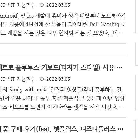
IT / IT 제품리뷰
2022.03.05
물어보니 한성컴퓨터의 키보드라고 하였다. 게다가 가격은
에 호가하는 제품이라고 하였는데 내 상식선에서 한성컴퓨
ndroid) 및 ios 개발에 흥미가 생겨 데탑부터 노트북까지
5만원이나 하는 것이 이해가 되지 않았다 심지어 키보드를
는 와중에 4년전에 산 유물이 되어버린 Dell Gaming 노
체도 아니니깐 말이다. 그런데 이마트에서 저렴하게 ..
 개발을 하는 것은 너무 힘겨워 하는 것보였다. (메모
도 250GB 밖에 되지 않아서 정말 앱 개발을 할 땐 앱개발밖
못킬 정도...) 그래서 다른 노트북을 사야하나? 고민을 하
맥북이 최고다라는 사람들의 말에 그냥 원래 있던 맥북 프
앱코(ABKO) 레트로 블루투스 키보드(타자기 스타일) 사용 후기
자로 방향을 전환하면서, 다시 잊고 있었는데 불현듯 업그레
북인가 싶어 사이트[1]를 확인해보았다. DELL 사이트를
IT / IT 제품리뷰
2022.03.05
드를 하는 방법 그리고 어떤 제품을 사면 되는지까지 안
서 Study with me에 관련된 영상들(같이 공부하는 컨
그래서..
면서 일을 하거나, 공부 혹은 책을 읽고 있는데 어떤 영상
투스 키보드를 보면서 이거다라는 생각을 하게 되었다. 나
심플하고 날카로운 감성도 좋아하지만 레트로에 환장하는
자기에 대한 감성이 아직도 남아있다. 예전에 전세계의 국
애플(TV) 4K 제품 구매 후기(feat. 넷플릭스, 디즈니플러스 비교)
q도 타자기 스타일로 테마를 깔아서 사용하곤 했었다. 그