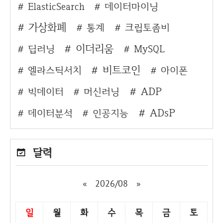
ElasticSearch
데이터마이닝
가상화폐
통계
크립토좀비
이더리움
딥러닝
MySQL
비트코인
엘라스틱서치
아이폰
ADP
빅데이터
머신러닝
ADsP
데이터분석
인공지능
달력
«
2026/08
»
일
월
화
수
목
금
토