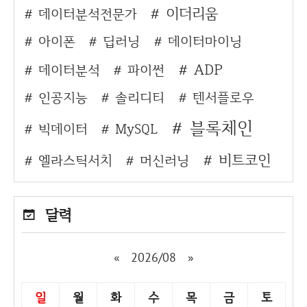
이더리움
데이터분석전문가
아이폰
딥러닝
데이터마이닝
ADP
데이터분석
파이썬
인공지능
솔리디티
텐서플로우
블록체인
빅데이터
MySQL
비트코인
엘라스틱서치
머신러닝
달력
«
2026/08
»
일
월
화
수
목
금
토