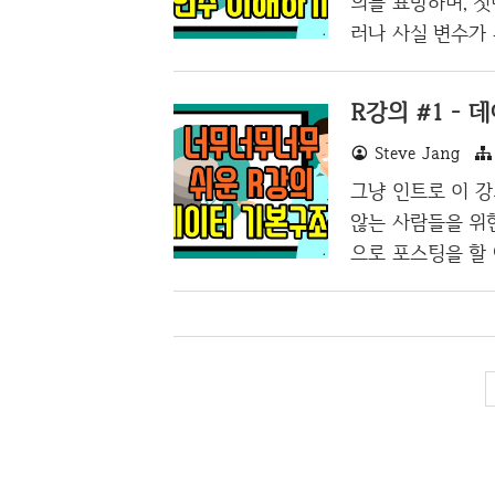
의를 표방하며, 
러나 사실 변수가
이 부분부터 막힐
대해서 알아보도록
R강의 #1 -
자 변은 "변하다 
Steve Jang
하면, 어떤 값이 
의 키라든지, 성적
그냥 인트로 이 강
사실 변수가 아닌
않는 사람들을 위
인데, 파이(3.14), 
으로 포스팅을 할
정도 숙달 되신 분
어가주세요 :) 강
을 할 줄 모르면 
들중에서 파이선이
고, 그래도 R이 
를 R로 정했습니다
매주 최소 하나씩