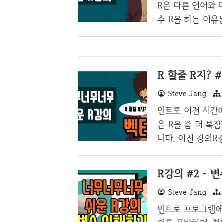
래는 쉽게 벡터들을 연
R은 다른 언어와
14 15 16 17 18 1.
수 R을 하는 이
지 않습니다. 게다
서, 데이터만 쏙
등등 다양한 강력
R 할줄 R지? #
아두는 것이 좋습니
초반에 약간 지루할
Steve Jang
히 익히셔야 할 것
인트로 이전 시간에
대한 포스팅입니다.
은 R을 좀 더 복
니다. 이전 강의R
편 벡터(Vector
것을 다들 들어보셨
R강의 #2 - 
르겠지만 최소한 
Steve Jang
개념을 이해하셨으
데이터를 의미합니다
인트로 프로그램에 
의 배열형을 뜻합니