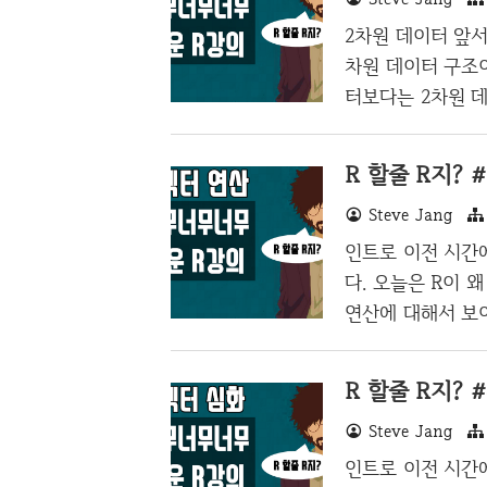
임 생성 위의 테
2차원 데이터 앞서,
numbers numbers
차원 데이터 구조
터보다는 2차원 데
셀(Excel)만 
터를 넣는 정도를
R 할줄 R지? 
데이터의 가장 기본
Steve Jang
팅에는 본격적으로 
대해서 포스팅 하고자
인트로 이전 시간에
로 매트릭스에 대
다. 오늘은 R이 
설명한다면, Matri
연산에 대해서 보
부분이 자바나 C,
러닝이나 데이터 
R 할줄 R지? 
으로 이쁘게 출력
Steve Jang
들을 쉽게 다루는 
와 같은 데이터를 
인트로 이전 시간