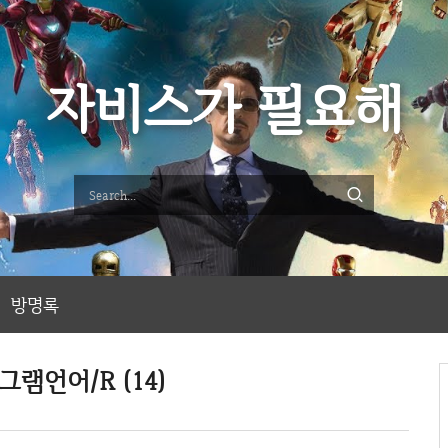
자비스가 필요해
방명록
그램언어/R (14)