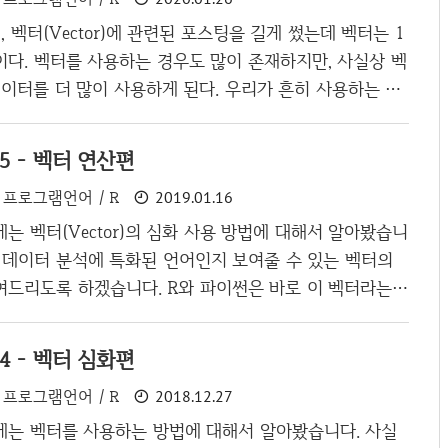
이블 예제를 토대로 데이터 프레임을 생성해보도록 하자 >
 벡터(Vector)에 관련된 포스팅을 길게 썼는데 벡터는 1
[1..
이다. 벡터를 사용하는 경우도 많이 존재하지만, 사실상 벡
이터를 더 많이 사용하게 된다. 우리가 흔히 사용하는 엑
하더라도 행만 사용하는 경우는 단순히 계산하기 위해서 데이
 제외하면 없다고 봐도 무방할 정도이다. 이번편은 2차원
#5 - 벡터 연산편
적인 매트릭스(Matrix) 명령어를 사용해보고, 다음 포스
프로그램언어 / R
2019.01.16
가장 많이 사용하게 될 데이터 프레임(Data.Frame)에
 한다. Matrix와 Data.Frame의 차이 우선 본격적으
는 벡터(Vector)의 심화 사용 방법에 대해서 알아봤습니
한 설명에 앞서 매트릭스와 데이터프레임에 대한 차이를
왜 데이터 분석에 특화된 언어인지 보여줄 수 있는 벡터의
x를 데..
여드리도록 하겠습니다. R와 파이썬은 바로 이 벡터라는
 C++과 다르게 매우 쉽게 핸들링이 가능하기 때문에 머신
분석 등에 매우 유용하게 쓰입니다. 물론 데이터를 최종적
#4 - 벡터 심화편
해주는 비주얼 적인면도 있지만, 제일 좋은건 강력한 기능
프로그램언어 / R
2018.12.27
것이겠지요. 벡터 연산 R은 일반적인 언어와 다르게 벡터
매우 쉽고 강력하게 다룰 수 있는 방법을 제공합니다. 아
에는 벡터를 사용하는 방법에 대해서 알아봤습니다. 사실