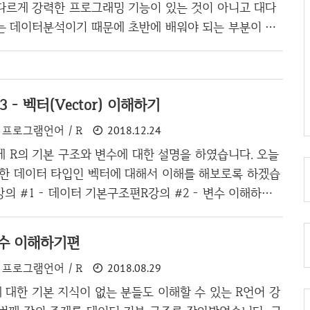
산하는 방법들입니다. > a b d d ## [1] 10 11 12 13
 다르게 강력한 프로그래밍 기능이 있는 것이 아니고 대다
.
유는 데이터분석이기 때문에 초반에 배워야 되는 부분이 많
가 워낙 다양한 패키지(라이브러리들...)이 제공되고 있어
 넣으면 그래프가 출력이 되고 알아서 머신러닝이 돌아가고
한 기능들을 제공해주기 때문에 초반에 기초를 확실히 잡
3 - 벡터(Vector) 이해하기
다. Java처럼 객체지향을 공부해야 되는 것이 아니니,
 수 있어도 변수, 벡터, 리스트 등의 데이터 구조를 확실
프로그램언어 / R
2018.12.24
입니다. 오늘은 벡터를 조금 더 다양하게 다루는 방법에
 R의 기본 구조와 변수에 대한 설명을 하였습니다. 오늘
 저번 강의보다는 조금 더 흥미로울 수..
잡한 데이터 타입인 벡터에 대해서 이해를 해보로록 하겠습
강의 #1 - 데이터 기본구조편R강의 #2 - 변수 이해하기
) 학창시절 수학 시간에 졸지만 않았다면 벡터(Vector)라는
을 겁니다. 누구는 저 말을 보자마자 R을 끄고 싶을지 모
변수 이해하기편
컴퓨터에서는 수학시간보다는 재미있으니 조금만 참고 이
프로그램언어 / R
2018.08.29
면 좋겠습니다. 일단 벡터는 같은 데이터의 타입의 배열
. 즉, 숫자들이라면 숫자의 모음... 문자형이라면 문자들
대한 기본 지식이 없는 분들도 이해할 수 있는 R언어 강
다. 벡터 생성x