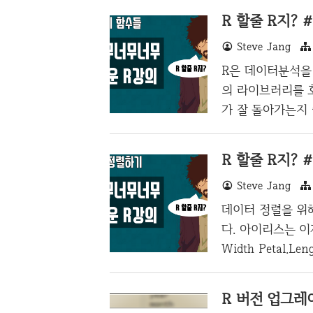
R 할줄 R지? 
Steve Jang
R은 데이터분석을
의 라이브러리를 
가 잘 돌아가는지
사용하지 않고 별
터 > korean su
R 할줄 R지? 
ean(korean) 
Steve Jang
중위수(median) 
하기 위해서 100
데이터 정렬을 위해
렬했을 때 중앙에 위
다. 아이리스는 이제는 
Width Petal.Lengt
3.0 1.4 0.2 setosa
3.6 1.4 0.2 set
R 버전 업그
(Petal)의 넓이,