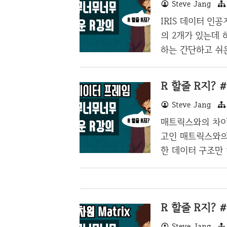
Steve Jang
4,3.7,1..
IRIS 데이터 인
의 2개가 있는데 
하는 간단하고 쉬운
드라마를 생각하거
는 이 데이터셋은 
R 할줄 R지? #
IS 데이터는 데
Steve Jang
작기 때문에 알고
에 딥러닝과 같이
매트릭스와의 차이
한 면이 있긴 하다.
고인 매트릭스와의
있어서 별도로 호출
한 데이터 구조만
레임은 쉽게 엑셀
다 다른 타입의 데
0 2 고길동 170 7
R 할줄 R지? #
이 섞여 있는 2차
은 문자형 등의 
Steve Jang