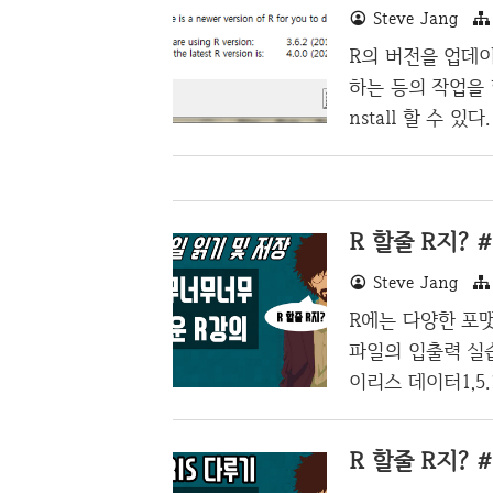
Steve Jang
h" 즉, 꽃받침 
순..
R의 버전을 업데
하는 등의 작업을 
nstall 할 수 있다. St
("installr") WAR
ot currently inst
rsion of Rtools 
R 할줄 R지? 
ws/Rtools/ Instal
Steve Jang
R에는 다양한 포
파일의 입출력 실습
이리스 데이터1,5.1,3.5,
3.2,1.3,0.2,Iris-se
sa 6,5.4,3.9,1.7,0.
R 할줄 R지? 
ris-setosa 9,4.4,2.