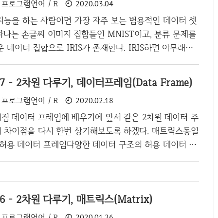
프로그램언어 / R
2020.03.04
공지능을 하는 사람이면 가장 자주 보는 범용적인 데이터 셋
하나는 손글씨 이미지 집합들인 MNIST이고, 분류 문제를
 데이터 집합으로 IRIS가 존재한다. IRIS하면 아무래도
나 인간의 홍채를 생각할 수 있는데 인공지능에서 사용하
특정 꽃을 뜻한다. 이 꽃이 아이리스(한글명 붓꽃)이다 IR
7 - 2차원 다루기, 데이터프레임(Data Frame)
이터프레임으로 구성되어 있으며 매우 심플하고, 사이즈가
프로그램언어 / R
2020.02.18
리즘을 이해하기가 상당히 쉽다. 다만 데이터가 작기 때문
 데이터 많을수록 유리한 알고리즘에서는 검증하기가 애매
점 데이터 프레임에 배우기에 앞서 같은 2차원 데이터 주
 IRIS 데이터셋 구조 R에서는 IRIS 데이터가 내장이 되어
 차이점을 다시 한번 상기해보도록 하겠다. 매트릭스동일
을 할 필요가 없다...
 허용 데이터 프레임다양한 데이터 구조의 허용 데이터 프
을 머리속에서 떠올리면 된다. 엑셀에서 우리가 열에 저마
이터를 넣을 수 있다. 번호이름 키 몸무게 1 홍길동 180 7
0 3 둘리 150 60 4 또치 150 50 위와 같은 숫자, 문자형 등
6 - 2차원 다루기, 매트릭스(Matrix)
원 데이터 구조가 데이터 프레임이며, 매트릭스는 숫자 혹
한가지 타입으로만 통일되어 있는 차이가 있다. 데이터 프레
프로그램언어 / R
2020.01.26