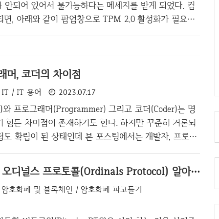
로는 최신 버전으로 업그레이드, 다른 제조사의 제품으로
화가 안되어 있어서 불가능하다는 메세지를 받게 되었다. 컴
..
면, 아래와 같이 팝업창으로 TPM 2.0 활성화가 필요하
. 참고로 컴퓨터를 윈도우 11로 업그레이드 하려는 이유
루스크린이 노이로제가 걸릴 정도로 잦기 때문이다. 별다
치하지 않았는데에도 불구하고 블루스크린이 하루에 3~4
래머, 코더의 차이점
 업무를 할 수 없는 수준이기에 윈도우 11로 업그레이드
수 있지 않을까라는 희망에 설치 시도중이다. TPM 2.0이
IT / IT 용어
2023.07.17
 활성화하기에 앞서 왜 이걸 활성해 해야 하며, 이 모듈이 무
r)와 프로그래머(Programmer) 그리고 코더(Coder)는 명
것이다. TPM은 Trus..
기 힘든 차이점이 존재하기도 한다. 하지만 꾸준히 거론되
정도 확립이 된 상태인데 본 포스팅에서는 개발자, 프로그
해서 차이점을 알아보고 자신은 현재 어느 위치에 있는지 알
을 가졌으면 좋겠다. 코더(Coder)과 프로그래머의 차이
비트코인 NFT, 오디널스 프로토콜(Ordinals Protocol) 알아보기
der)는 코드를 짜는 사람을 뜻한다. 그런데 여기서 코드는
암호화폐 및 블록체인 / 암호화폐 파고들기
 것이기 때문에 코더와 프로그래머를 동일한 사람이라 생
대부분 코더들은 자신을 코더라고 말하지 않고 프로그래머라
지만, 영어가 둘로 나뉘어져 있듯 둘간의 미세한 차이점이