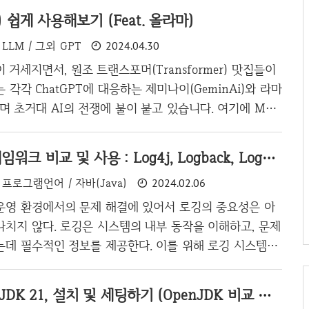
) 쉽게 사용해보기 (Feat. 올라마)
LLM / 그외 GPT
2024.04.30
이 거세지면서, 원조 트랜스포머(Transformer) 맛집들이
 각각 ChatGPT에 대응하는 제미나이(GeminAi)와 라마
픈하며 초거대 AI의 전쟁에 불이 붙고 있습니다. 여기에 MS
독립한 버전인 Phi라는 LLM AI 모델을 또 내놓았고, 영리
충돌로 인해 OpenAI 직원들이 퇴사하여 만든 스타트업인
Java 로깅 프레임워크 비교 및 사용 : Log4j, Logback, Log4j2
은 클로드 모델까지 난리도 아닌 것 같네요. 국내에서는
프로그램언어 / 자바(Java)
2024.02.06
 거대 기업들은 자체적인 LLM 모델을 만들거나 타기업
을 보이기도 하는데요. 여기서 사용해볼 라마는 최근 라마
운영 환경에서의 문제 해결에 있어서 로깅의 중요성은 아
내놓으며, 이제 작은 기업도 ChatGPT 3.5 정도 수준의 모델
나치지 않다. 로깅은 시스템의 내부 동작을 이해하고, 문제
는데 필수적인 정보를 제공한다. 이를 위해 로깅 시스템은
능에 영향을 주지 않으면서 필요한 정보를 효과적으로 제
며, 다양한 배포 환경과 상황에 따라 로깅의 세부 사항들
[Java] OracleJDK 21, 설치 및 세팅하기 (OpenJDK 비교 및 라이센스)
야 한다. Java 개발 생태계에서는 다양한 로깅 프레임워