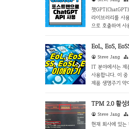
니다. 브라우저 
챗GPT(ChatGP
겠습니다. 이 데이터
라이브러리를 사용
으로 호출하여 사
라도 HTTP로 
쓰지 않아도 되며,
EoL, EoS, E
점이 있습니다. 특
Steve Jang
라면 더더욱 그러하며
T API를 포스트
IT 분야에서는 제품
트맨을 어느정도는 
사용합니다. 이 중
n) 헤더 세팅 우선 
제품 생명주기 약어
f Life) EoL
이나 서비스에 대
TPM 2.0 활
품의 생산이 중단되
Steve Jang
이 제공되지 않게 
유저들은 해당 제
현재 회사에 있는 