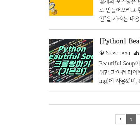
몇개의 포스팅은 한동
존재한다. 일반적으
로 만들어보려고 
인"을 사라는 내
스에 더 가깝다는
대 이슈는 단연코
[Python] B
끊은 오디널스 프로토
Steve Jang
서 깊게 알 필요는
록 하겠습니다. 
Beautiful Sou
서는 비트코인의 
위한 파이썬 라이브러
it) 2017년 세그윗
ing)에 사용되며
빠르고 쉽게 추출하는
bs4 import Beau
tps://needjarv
가져옵니다. response
1
print(html_conten