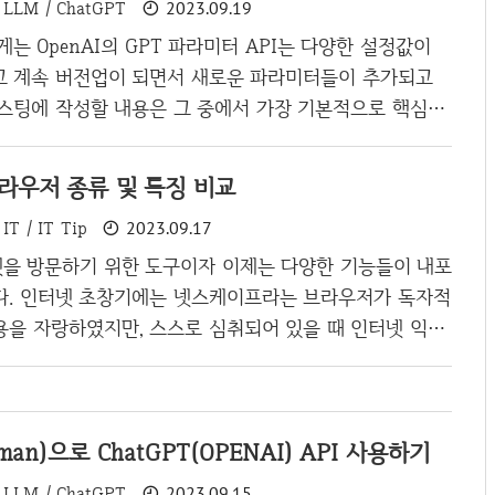
LLM / ChatGPT
2023.09.19
지지 않을까 예상된다. 우선 OCR을 Tesseract를 사용
히는 사용한적)이 있긴 하지만, 블로그에 정리를 한적이 없
하게는 OpenAI의 GPT 파라미터 API는 다양한 설정값이
포스팅 하도록 한다. OCR(Optical Character Recogni
고 계속 버전업이 되면서 새로운 파라미터들이 추가되고
포스팅에 작성할 내용은 그 중에서 가장 기본적으로 핵심적
하고, 예시를 통해 이해보도록 하겠습니다. Chat API G
전을 사용하기 위해서는 다음과 같은 API를 호출해야 합니다.
브라우저 종류 및 특징 비교
i.openai.com/v1/chat/completions 위와 같은 API Url을
IT / IT Tip
2023.09.17
 Request Body 들을 추가로 넣어줘야 하는데요. 주요 파
습니다. 주요 파라미터 내용 예시 model GPT 모델 선택
을 방문하기 위한 도구이자 이제는 다양한 기능들이 내포
essages GPT에게 ..
다. 인터넷 초창기에는 넷스케이프라는 브라우저가 독자적
용을 자랑하였지만, 스스로 심취되어 있을 때 인터넷 익스
 1위 업체가 무너지는 일이 있었으며, 최근에는 다시 웹
 인터넷 익스플로어가 다시 무너지면서, 현재는 크롬이
 차지하고 있습니다. 저는 브라우저별로 각각 다양한 행
an)으로 ChatGPT(OPENAI) API 사용하기
 되도록이면 많은 브라우저를 사용하고 있는데요. PC에서
 있으며, 각각 어떤 특징들이 있는지 알아보도록 하겠습
LLM / ChatGPT
2023.09.15