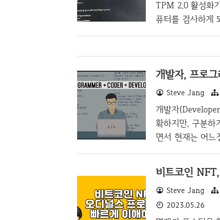
합니다. 대응책으
TPM 2.0 활성
의 전환(동일한 제품
퓨터를 검사하게 되
다는 메세지가 온다
는 데스크탑의 블
른 프로그램을 설
개발자, 프로그
번씩 발생하니 회사
하게 되면 나아질 
Steve Jang
란 TPM 2.0을
개발자(Develope
엇인지를 알아야 될 
확하지만, 구분하
면서 현재는 어느
래머, 코더에 대
아보도록 아는 시간
점 우선 코더(Co
Steve Jang
프로그램을 말하는
각할 수 있다. 
2023.05.26
고 말을 한다. 하