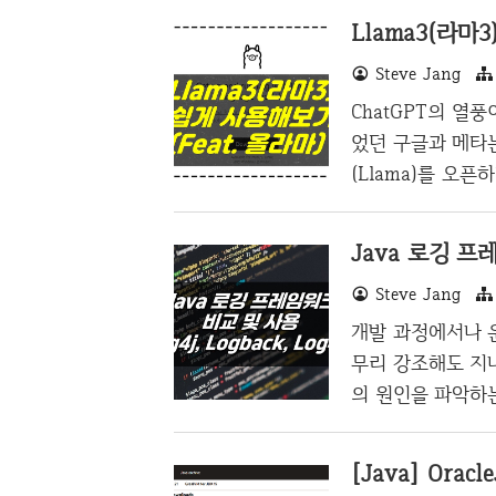
Llama3(라마3
Steve Jang
ChatGPT의 열풍
었던 구글과 메타는
(Llama)를 오
가 ChatGPT와 
와 비영리 사이의 
앤트로픽에서 내놓
Steve Jang
네이버를 비롯하여
과 연합하는 모습
개발 과정에서나 
3(Llama3)를 
무리 강조해도 지
을 부담없이 ..
의 원인을 파악하
어플리케이션의 성
공할 수 있어야 하
을 조정할 수 있어