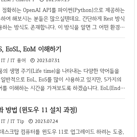
점유율 거두절미하고 우선 브라우저 점유율부터 보도록 하
T) 정확히는 OpenAI API를 파이썬(Python)으로 제공하는
는 statcounter.com이라는 사이트에서 제공해주..
하여 해보시는 분들은 많으실텐데요. 간단하게 Rest 방식
용하는 방식도 존재합니다. 이 방식을 알면 그 어떤 환경이
요청만 하면 되니 프로그램 버전이나 호환에 대해서 신경을
 새로운 기능이 생겼을 때 업데이트를 할 필요가 없는 장
oSS, EoSL, EoM 이해하기
히나 지금처럼 ChatGPT가 빠르게 성장하고 있는 시점이
IT / IT 용어
2023.07.31
, Rest 방식으로 API를 쉽게 체험할 수 있는 ChatGP
맨으로 빠르게 사용해보도록 하겠습니다. 본 포스팅은 포스
의 생명 주기(Life time)을 나타내는 다양한 약어들을
알고 있다 가정으로 진행하겠습니다. 포스트맨(PostMa
 일반적으로 EoL, EoS를 많이 사용하고 있지만, 5가지의
Op..
를 이해하는 시간을 가져보도록 하겠습니다. EoL(End o
은 IT 제품, 서비스의 생명 주기 중 제조사가 더 이상 해당 제품
한 지원을 제공하지 않는 시점을 의미합니다. 이 시점은 제
성화 방법 (윈도우 11 설치 과정)
고, 업데이트, 유지 보수, 보안 패치, 테크니컬 서포트 등
IT / IT Tip
2023.07.24
되는 시점을 가리킵니다. EoL이 선언 되는 경우 기업이나
품이나 서비스를 계속 사용하기 위해 대체 전략을 세워야
데스크탑 컴퓨터를 윈도우 11로 업그레이드 하려는 도중,