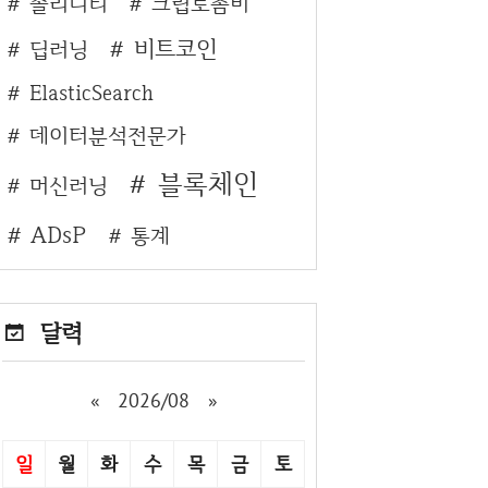
솔리디티
크립토좀비
비트코인
딥러닝
ElasticSearch
데이터분석전문가
블록체인
머신러닝
ADsP
통계
달력
«
2026/08
»
일
월
화
수
목
금
토