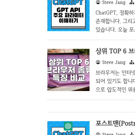
Steve Jang
은 의사소통이 이루어
하여 만든적(정확
ChatGPT, 정확
는 것 같아서 이렇게 
존재합니다. 그리
tion)이란? O..
있습니다. 오늘 
인 파라미터를 설명
PT의 Chat 버
상위 TOP 6 
POST https://ap
Steve Jang
Post로 호출하고,
라미터는 다음과 같
브라우저는 인터넷
gpt-3.5-turbo m
되어 있기도 합니
으로 압도적인 위
플로어의 반격으로
표준화라는 발목에
압도적인 점유율을
포스트맨(Postm
동을 하기 때문에
어떤 브라우저들이
Steve Jang