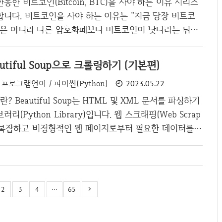
한 비트코인(Bitcoin, BTC)을 사야 하는 이유 시리즈
로 코더는 프로그래..
합니다. 비트코인을 사야 하는 이유는 "지금 당장 비트코
용은 아니라 다른 암호화폐보다 비트코인이 낫다라는 뉘앙
 것을 인지해 주셨으면 좋겠습니다. 올해 암호화폐계의 최
 비트코인 기반 프로젝트인 것 같습니다. 그 중에 스타트를
eautiful Soup으로 크롤링하기 (기본편)
콜(Ordinals Protocol)이 있는데요. 오디널스에 대해
프로그램언어 / 파이썬(Python)
2023.05.22
 없을 것 같아서, 간단히 어떤 기능이 가능한지 알아보도
비트코인의 업데이트 역사 우선 오디널스를 이해하기 위해
p이란? Beautiful Soup는 HTML 및 XML 문서를 파싱하기
업데이트 과정을 들여다볼 필요가 있습니다. 세그윗(SegW
리(Python Library)입니다. 웹 스크래핑(Web Scrap
(SegWit)이라는..
, 복잡하고 비정형적인 웹 페이지로부터 필요한 데이터를
 것을 도와주고 있습니다. Beautiful Soup 예제 from
tifulSoup import requests # 스크래핑할 URL url = "ht
is.tistory.com/802" # 해당 url에 연결한 후 HTML 내용을
 = requests.get(url) html_content = response.text
2
3
4
···
65
t)..