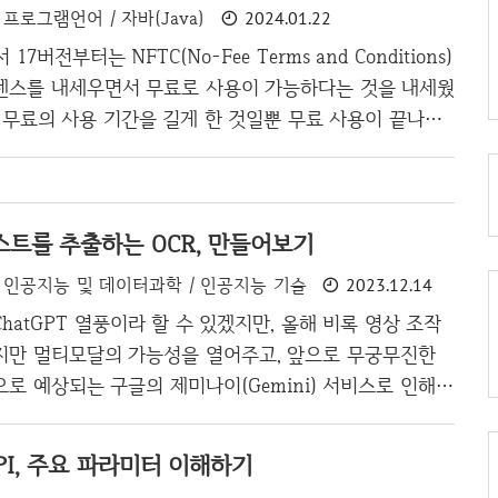
프로그램언어 / 자바(Java)
2024.01.22
요구사항을 해결해 주고 있다. SLF4(Simple Logging
Java)는 이들 프레임워크를 추상화한 표준화된 API로 제공하
 17버전부터는 NFTC(No-Fee Terms and Conditions)
체적인 로깅 구현체를 변경하고자 할 때 코드를 변경할 필요
센스를 내세우면서 무료로 사용이 가능하다는 것을 내세웠
체함으로써 유연하게..
 무료의 사용 기간을 길게 한 것일뿐 무료 사용이 끝나는
제를 해야 한다. 물론 자바의 버전을 계속 변경하다보면 사
 같지만, 문제의 여부를 테스트 해봐야 하고 수많은 서버가
작업은 더욱 피곤하게 만든다. 그래도 다행인 것은 Java2
트를 추출하는 OCR, 만들어보기
이든 유료 라이센스에 영향을 주는 것은 운영서버 즉, 배포를
자 환경에서는 OracleJDK로 하든 OpenJDK로 하든 상
인공지능 및 데이터과학 / 인공지능 기술
2023.12.14
보인다. 처음에는 OpenJDK로 설치를 하여 진행하려고
hatGPT 열풍이라 할 수 있겠지만, 올해 비록 영상 조작
지만 멀티모달의 가능성을 열어주고, 앞으로 무궁무진한
로 예상되는 구글의 제미나이(Gemini) 서비스로 인해서
)라는 항목을 벗어나 멀티모달의 영역으로 갈 것이라 예상
서 유튜브로 넘어가듯, ChatGPT에서 영상처리로 가는 것
 API, 주요 파라미터 이해하기
며 집에 있는 카메라등과 스피커 등을 통해서 앞으로 수많