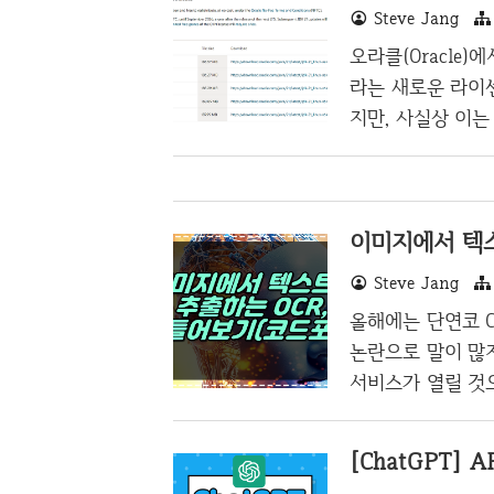
Steve Jang
크가 이러한 기술적 
Facade for 
오라클(Oracle)에서
여, 개발자가 구
라는 새로운 라이
없이 의존성만 교
지만, 사실상 이는
기간에는 유료 결
용이 가능할 것도
있는 곳에서 이런 
이미지에서 텍스
1이든 Java17
하는 환경일 뿐 개발
Steve Jang
관이 없는 것으로 
올해에는 단연코 C
했지만,..
논란으로 말이 많
서비스가 열릴 것으
자연어처리(NLP
이 된다. 블로그에
[ChatGPT]
은 필연적일 것이