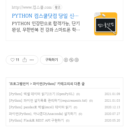
http://www.컴스쿨.com
광고
PYTHON 컴스쿨닷컴 당일 신청
&결제시 기프티콘!
PYTHON 인강만으로 합격가능, 단기
완성, 무한반복 전 강좌 스마트폰 학습
가능
11
구독하기
'
프로그램언어
>
파이썬(Python)
' 카테고리의 다른 글
[Python] 엑셀 데이터 읽기/쓰기 (OpenPyXL)
2021.01.09
(0)
[Python] 파이썬 설치목록 관리하기(requirements.txt)
2021.01.03
(0)
[Python] pandas로 엑셀(excel) 데이터 읽기
2020.12.13
(0)
파이썬(Python), 아나콘다(Anaconda) 설치하기
2020.07.27
(0)
[Python] Flask로 REST API 구현하기
2020.05.20
(0)