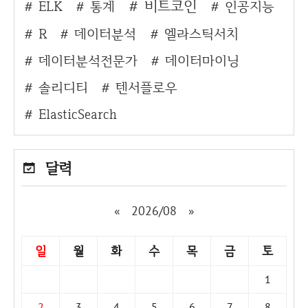
비트코인
ELK
통계
인공지능
R
데이터분석
엘라스틱서치
데이터분석전문가
데이터마이닝
솔리디티
텐서플로우
ElasticSearch
달력
«
2026/08
»
일
월
화
수
목
금
토
1
2
3
4
5
6
7
8