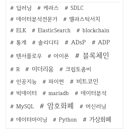
딥러닝
케라스
SDLC
데이터분석전문가
엘라스틱서치
ELK
ElasticSearch
blockchain
ADsP
ADP
통계
솔리디티
블록체인
텐서플로우
아이폰
이더리움
R
크립토좀비
비트코인
인공지능
파이썬
빅데이터
mariadb
데이터분석
암호화폐
MySQL
머신러닝
가상화폐
데이터마이닝
Python