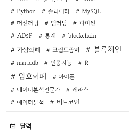
Python
솔리디티
MySQL
머신러닝
딥러닝
파이썬
ADsP
통계
blockchain
블록체인
가상화폐
크립토좀비
mariadb
인공지능
R
암호화폐
아이폰
데이터분석전문가
케라스
비트코인
데이터분석
달력