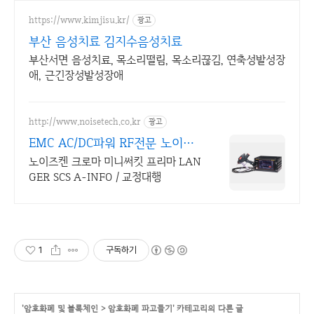
https://www.kimjisu.kr/
광고
부산 음성치료 김지수음성치료
부산서면 음성치료, 목소리떨림, 목소리끊김, 연축성발성장
애, 근긴장성발성장애
http://www.noisetech.co.kr
광고
EMC AC/DC파워 RF전문 노이즈
텍
노이즈켄 크로마 미니써킷 프리마 LAN
GER SCS A-INFO / 교정대행
1
구독하기
'
암호화폐 및 블록체인
>
암호화폐 파고들기
' 카테고리의 다른 글