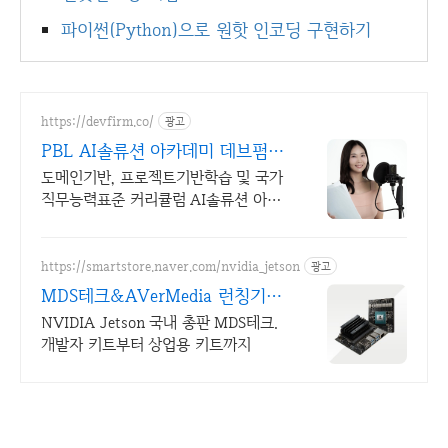
파이썬(Python)으로 원핫 인코딩 구현하기
https://devfirm.co/
광고
PBL AI솔류션 아카데미 데브펌,
개발자들의 기업
도메인기반, 프로젝트기반학습 및 국가
직무능력표준 커리큘럼 AI솔류션 아카
데미
https://smartstore.naver.com/nvidia_jetson
광고
MDS테크&AVerMedia 런칭기념
할인이벤트
NVIDIA Jetson 국내 총판 MDS테크.
개발자 키트부터 상업용 키트까지