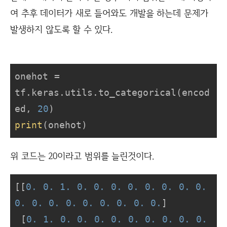
여 추후 데이터가 새로 들어와도 개발을 하는데 문제가
발생하지 않도록 할 수 있다.
onehot = 
tf.keras.utils.to_categorical(encod
ed, 
20
print
(onehot)
위 코드는 20이라고 범위를 늘린것이다.
[[
0.
0.
1.
0.
0.
0.
0.
0.
0.
0.
0.
0.
0.
0.
0.
0.
0.
0.
0.
0.
]

 [
0.
1.
0.
0.
0.
0.
0.
0.
0.
0.
0.