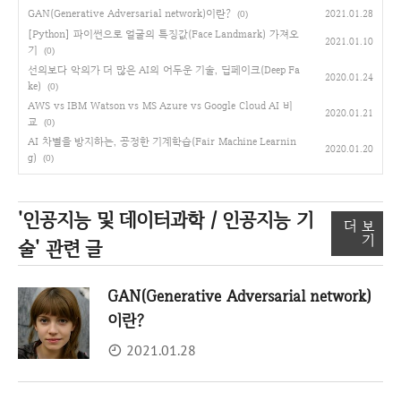
GAN(Generative Adversarial network)이란?
2021.01.28
(0)
[Python] 파이썬으로 얼굴의 특징값(Face Landmark) 가져오
2021.01.10
기
(0)
선의보다 악의가 더 많은 AI의 어두운 기술, 딥페이크(Deep Fa
2020.01.24
ke)
(0)
AWS vs IBM Watson vs MS Azure vs Google Cloud AI 비
2020.01.21
교
(0)
AI 차별을 방지하는, 공정한 기계학습(Fair Machine Learnin
2020.01.20
g)
(0)
'인공지능 및 데이터과학 / 인공지능 기
더 보
기
술'
관련 글
GAN(Generative Adversarial network)
이란?
2021.01.28