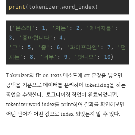
print
(tokenizer.word_index)
{
'몬스터'
: 
1
, 
'저는'
: 
2
, 
'에너지를'
: 
3
, 
'좋아합니다'
: 
4
'그'
: 
5
, 
'중'
: 
6
, 
'파이프라인'
: 
7
, 
'펀
치는'
: 
8
, 
'너무'
: 
9
, 
'맛나요'
: 
10
}
Tokenizer의 fit_on_texts 메소드에 str 문장을 넣으면,
공백을 기준으로 데이터를 분리하여 tokenizing을 하는
작업을 수행한다. 토크나이징 작업이 완료되었다면,
tokenizer.word_index를 print하여 결과를 확인해보면
어떤 단어가 어떤 값으로 index 되었는지 알 수 있다.