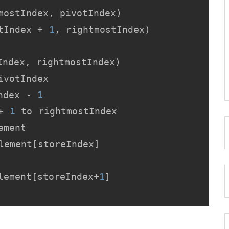
otIndex + 
1
, rightmostIndex)

ndex, rightmostIndex)

ivotIndex

Index - 
1
+ 
1
 to rightmostIndex

ment

lement[storeIndex]

lement[storeIndex+
1