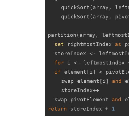
    quickSort(array, leftmostIndex, pivotIndex)

    quickSort(array, piv
partition(array, leftmostI
set
 rightmostIndex 
as
 p
  storeIndex <- leftmost
for
 i <- leftmostIndex 
if
 element[i] < pivotEle
    swap element[i] 
and
 e
    storeIndex++

  swap pivotElement 
and
 e
return
 storeIndex + 
1