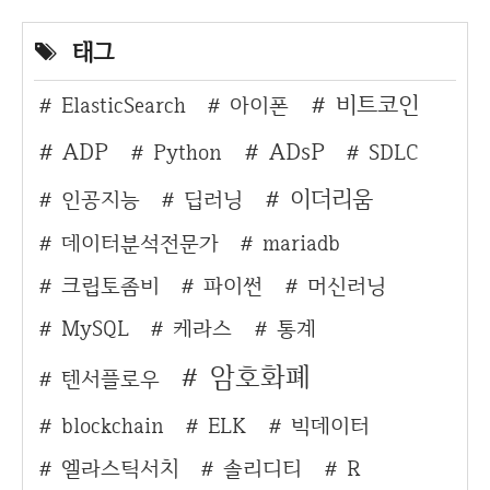
태그
비트코인
ElasticSearch
아이폰
ADP
ADsP
Python
SDLC
이더리움
인공지능
딥러닝
데이터분석전문가
mariadb
크립토좀비
파이썬
머신러닝
MySQL
케라스
통계
암호화폐
텐서플로우
blockchain
ELK
빅데이터
엘라스틱서치
솔리디티
R