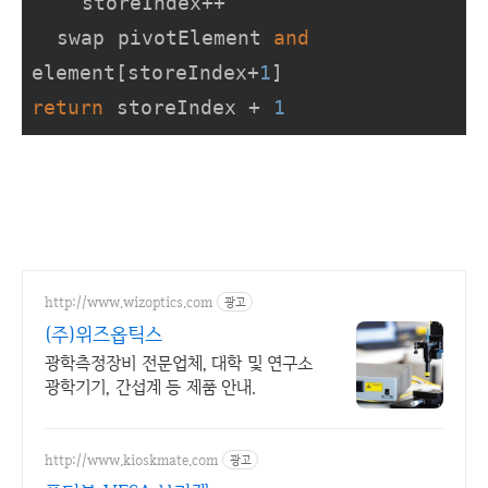
    storeIndex++

  swap pivotElement 
and
element[storeIndex+
1
return
 storeIndex + 
1
http://www.wizoptics.com
광고
(주)위즈옵틱스
광학측정장비 전문업체, 대학 및 연구소
광학기기, 간섭계 등 제품 안내.
http://www.kioskmate.com
광고