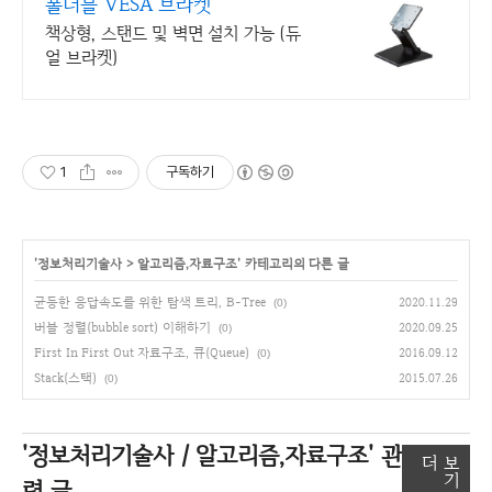
폴더블 VESA 브라켓
책상형, 스탠드 및 벽면 설치 가능 (듀
얼 브라켓)
1
구독하기
'
정보처리기술사
>
알고리즘,자료구조
' 카테고리의 다른 글
균등한 응답속도를 위한 탐색 트리, B-Tree
2020.11.29
(0)
버블 정렬(bubble sort) 이해하기
2020.09.25
(0)
First In First Out 자료구조, 큐(Queue)
2016.09.12
(0)
Stack(스택)
2015.07.26
(0)
'정보처리기술사 / 알고리즘,자료구조'
관
더 보
기
련 글