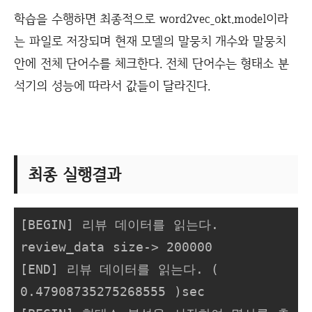
학습을 수행하면 최종적으로 word2vec_okt.model이라
는 파일로 저장되며 현재 모델의 말뭉치 개수와 말뭉치
안에 전체 단어수를 체크한다. 전체 단어수는 형태소 분
석기의 성능에 따라서 값들이 달라진다.
최종 실행결과
[BEGIN] 리뷰 데이터를 읽는다.

review_data size-> 200000

[END] 리뷰 데이터를 읽는다. ( 
0.47908735275268555 )sec
