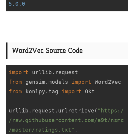
5.0
.0
Word2Vec Source Code
import
from
 gensim.models 
import
from
 konlpy.tag 
import
 Okt

urllib.request.urlretrieve(
"https:/
/raw.githubusercontent.com/e9t/nsmc
/master/ratings.txt"
, 