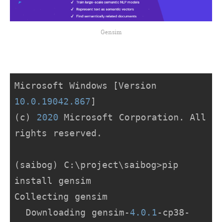
Gensim
Microsoft Windows [Version 
10.0
.19042
.867
]

(c) 
2020
 Microsoft Corporation. All 
rights reserved.

(saibog) C:\project\saibog>pip 
install gensim

Collecting gensim

  Downloading gensim-
4.0
.1
-cp38-