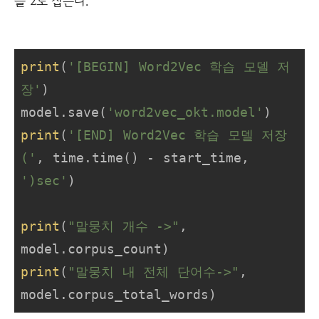
을 2로 잡는다.
print
(
'[BEGIN] Word2Vec 학습 모델 저
장'
)

model.save(
'word2vec_okt.model'
print
(
'[END] Word2Vec 학습 모델 저장 
('
, time.time() - start_time, 
')sec'
)

print
(
"말뭉치 개수 ->"
, 
print
(
"말뭉치 내 전체 단어수->"
, 
model.corpus_total_words)