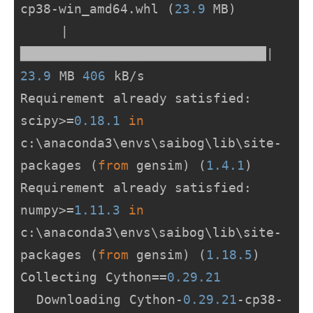
cp38-win_amd64.whl (
23.9
 MB)

     |
████████████████████████████████| 
23.9
 MB 
406
 kB/s

Requirement already satisfied: 
scipy>=
0.18
.1
in
c:\anaconda3\envs\saibog\lib\site-
packages (
from
 gensim) (
1.4
.1
)

Requirement already satisfied: 
numpy>=
1.11
.3
in
c:\anaconda3\envs\saibog\lib\site-
packages (
from
 gensim) (
1.18
.5
)

Collecting Cython==
0.29
.21
  Downloading Cython-
0.29
.21
-cp38-