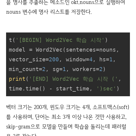
을 명사를 추출하는 메소드인 okt.nouns으로 실행하여
nouns 변수에 명사 리스트를 저장한다.
t(
'[BEGIN] Word2Vec 학습 시작'
)

model = Word2Vec(sentences=nouns, 
vector_size=
200
, window=
4
, hs=
1
, 
min_count=
2
, sg=
1
, workers=
2
print
(
'[END] Word2Vec 학습 시작 ('
, 
time.time() - start_time, 
')sec'
)
벡터 크기는 200개, 윈도우 크기는 4개, 소프트맥스(soft)
를 사용하며, 단어는 최소 3개 이상 나온 것만 사용하고,
skip-gram으로 모델을 만들며 학습을 돌리는데 패러럴