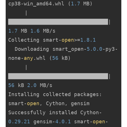
cp38-win_amd64.whl (
1.7
 MB)

     |
████████████████████████████████| 
1.7
 MB 
1.6
 MB/s

Collecting smart-
open
>=
1.8
.1
  Downloading smart_open-
5.0
.0
-py3-
none-
any
.whl (
56
 kB)

     |
████████████████████████████████| 
56
 kB 
2.0
 MB/s

Installing collected packages: 
smart-
open
, Cython, gensim

Successfully installed Cython-
0.29
.21
 gensim-
4.0
.1
 smart-
open
-