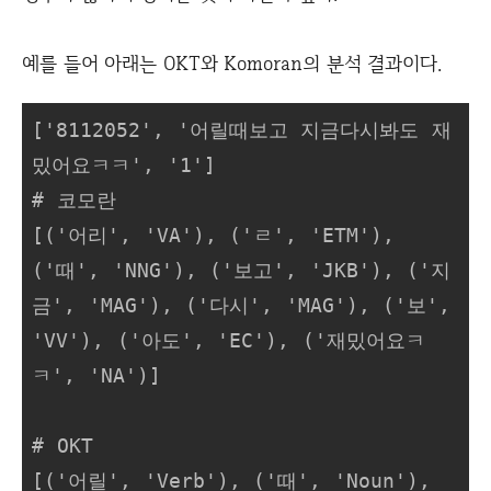
예를 들어 아래는 OKT와 Komoran의 분석 결과이다.
['8112052', '어릴때보고 지금다시봐도 재
밌어요ㅋㅋ', '1']

# 코모란

[('어리', 'VA'), ('ㄹ', 'ETM'), 
('때', 'NNG'), ('보고', 'JKB'), ('지
금', 'MAG'), ('다시', 'MAG'), ('보', 
'VV'), ('아도', 'EC'), ('재밌어요ㅋ
ㅋ', 'NA')]

# OKT

[('어릴', 'Verb'), ('때', 'Noun'), 