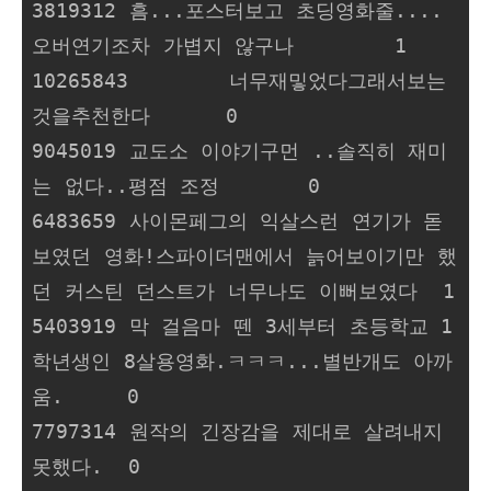
3819312 흠...포스터보고 초딩영화줄....
오버연기조차 가볍지 않구나        1

10265843        너무재밓었다그래서보는
것을추천한다      0

9045019 교도소 이야기구먼 ..솔직히 재미
는 없다..평점 조정       0

6483659 사이몬페그의 익살스런 연기가 돋
보였던 영화!스파이더맨에서 늙어보이기만 했
던 커스틴 던스트가 너무나도 이뻐보였다  1

5403919 막 걸음마 뗀 3세부터 초등학교 1
학년생인 8살용영화.ㅋㅋㅋ...별반개도 아까
움.     0

7797314 원작의 긴장감을 제대로 살려내지
못했다.  0
