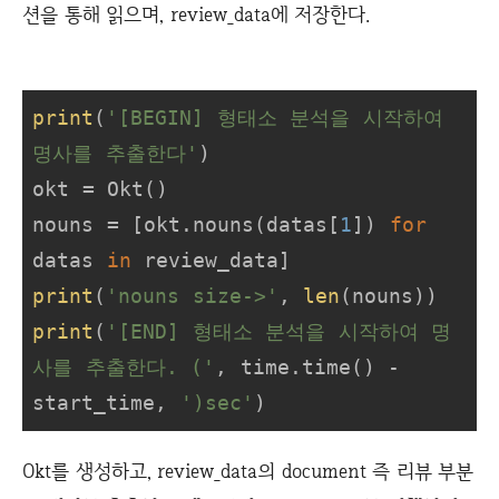
션을 통해 읽으며, review_data에 저장한다.
print
(
'[BEGIN] 형태소 분석을 시작하여 
명사를 추출한다'
)

okt = Okt()

nouns = [okt.nouns(datas[
1
]) 
for
datas 
in
print
(
'nouns size->'
, 
len
print
(
'[END] 형태소 분석을 시작하여 명
사를 추출한다. ('
, time.time() - 
start_time, 
')sec'
)
Okt를 생성하고, review_data의 document 즉 리뷰 부분