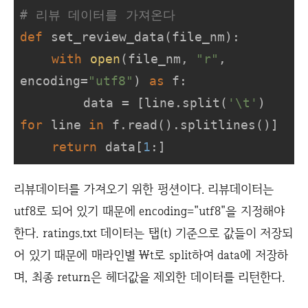
# 리뷰 데이터를 가져온다
def
set_review_data
(
file_nm
):
with
open
(file_nm, 
"r"
, 
encoding=
"utf8"
) 
as
 f:

        data = [line.split(
'\t'
) 
for
 line 
in
 f.read().splitlines()]

return
 data[
1
:]
리뷰데이터를 가져오기 위한 펑션이다. 리뷰데이터는
utf8로 되어 있기 때문에 encoding="utf8"을 지정해야
한다. ratings.txt 데이터는 탭(t) 기준으로 값들이 저장되
어 있기 때문에 매라인별 \t로 split하여 data에 저장하
며, 최종 return은 헤더값을 제외한 데이터를 리턴한다.