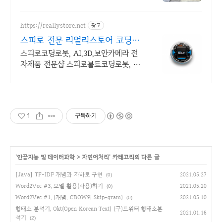
활용
https://reallystore.net
광고
스피로 전문 리얼리스토어 코딩교
육을 쉽고 재밌게
스피로코딩로봇, AI,3D,보안카메라 전
자제품 전문샵 스피로볼트코딩로봇, 스
피로볼트파워팩, 스피로미니등 스피로
전문몰
1
구독하기
'
인공지능 및 데이터과학
>
자연어처리
' 카테고리의 다른 글
[Java] TF-IDF 개념과 자바로 구현
2021.05.27
(0)
Word2Vec #3, 모델 활용(사용)하기
2021.05.20
(0)
Word2Vec #1, (개념, CBOW와 Skip-gram)
2021.05.10
(0)
형태소 분석기, Okt(Open Korean Text) (구)트위터 형태소분
2021.01.16
석기
(2)