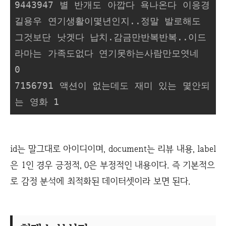
9443947 별 반개도 아깝다 욕나온다 이응경 
길용우 연기생활이몇년인지..정말 발로해도 
그것보단 낫겟다 납치.감금만반복반복..이드
라마는 가족도없다 연기못하는사람만모엿네       
0

7156791 액션이 없는데도 재미 있는 몇안되
id는 말그대로 아이디이며, document는 리뷰 내용, label
은 1인 경우 긍정적, 0은 부정적인 내용이다. 즉 기본적으
로 감정 분석에 최적화된 데이터셋이라 보면 된다.