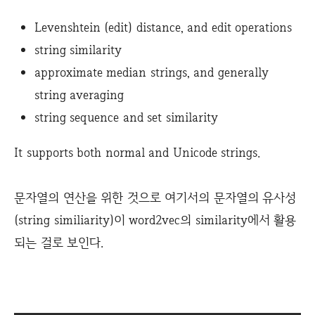
Levenshtein (edit) distance, and edit operations
string similarity
approximate median strings, and generally
string averaging
string sequence and set similarity
It supports both normal and Unicode strings.
문자열의 연산을 위한 것으로 여기서의 문자열의 유사성
(string similiarity)이 word2vec의 similarity에서 활용
되는 걸로 보인다.