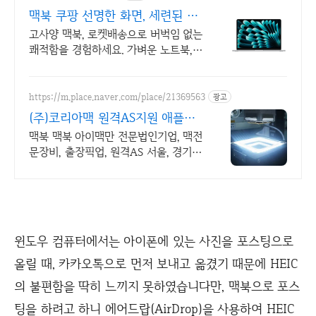
맥북 쿠팡 선명한 화면, 세련된 디
자인
고사양 맥북, 로켓배송으로 버벅임 없는
쾌적함을 경험하세요. 가벼운 노트북,
어디든 함께! 와우회원 무제한 무료배
송으로 편리하게.
https://m.place.naver.com/place/21369563
광고
(주)코리아맥 원격AS지원 애플정
식자격보유 신속출장점검
맥북 맥북 아이맥만 전문법인기업, 맥전
문장비, 출장픽업, 원격AS 서울, 경기,
인천 일부지역 당일 출장, 픽업전문엔지
니어 대기
윈도우 컴퓨터에서는 아이폰에 있는 사진을 포스팅으로
올릴 때, 카카오톡으로 먼저 보내고 옮겼기 때문에 HEIC
의 불편함을 딱히 느끼지 못하였습니다만, 맥북으로 포스
팅을 하려고 하니 에어드랍(AirDrop)을 사용하여 HEIC