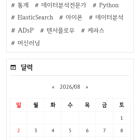
통계
데이터분석전문가
Python
ElasticSearch
아이폰
데이터분석
ADsP
텐서플로우
케라스
머신러닝
달력
«
2026/08
»
일
월
화
수
목
금
토
1
2
3
4
5
6
7
8