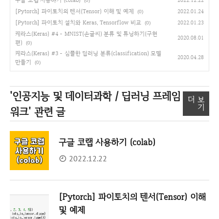
구글 코랩 사용하기 (colab)
2022.12.22
(0)
[Pytorch] 파이토치의 텐서(Tensor) 이해 및 예제
2022.01.24
(0)
[Pytorch] 파이토치 설치와 Keras, Tensorflow 비교
2022.01.23
(0)
케라스(Keras) #4 - MNIST(손글씨) 분류 및 튜닝하기(구현
2020.08.01
편)
(0)
케라스(Keras) #3 - 심플한 딥러닝 분류(classification) 모델
2020.04.28
만들기
(0)
'인공지능 및 데이터과학 / 딥러닝 프레임
더 보
기
워크'
관련 글
구글 코랩 사용하기 (colab)
2022.12.22
[Pytorch] 파이토치의 텐서(Tensor) 이해
및 예제