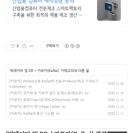
산업용 컴퓨터 제작상담 문의
산업용컴퓨터 전문제조 스마트팩토리
구축을 위한 최적의 제품 제조 생산 디
앤시스
3
구독하기
'
빅데이터 및 DB
>
카프카(Kafka)
' 카테고리의 다른 글
[카프카] Python으로 Kafka에 전송(Producer)하고 가져오기
2020.11.26
(consumer)
(0)
[카프카] 주키퍼 및 카프카 설치 및 테스트(윈도우)
2020.11.16
(0)
[카프카] 토픽(Topic)과 파티션(Partition) 이해
2020.11.12
(0)
[카프카] 페이지 캐시(Page Cache)
2020.11.12
(0)
[카프카] Kafka의 분산 시스템
2020.11.11
(0)