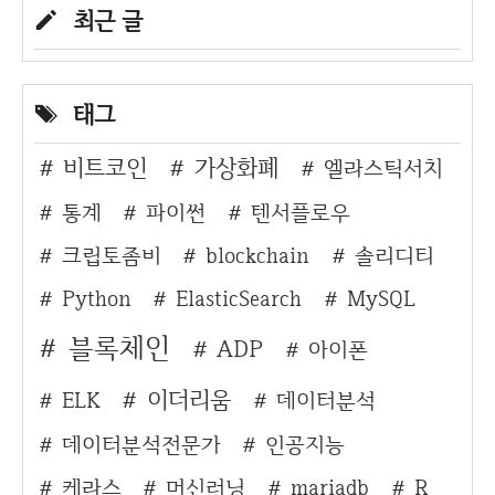
최근 글
태그
비트코인
가상화폐
엘라스틱서치
통계
파이썬
텐서플로우
크립토좀비
blockchain
솔리디티
Python
ElasticSearch
MySQL
블록체인
ADP
아이폰
이더리움
ELK
데이터분석
데이터분석전문가
인공지능
케라스
머신러닝
mariadb
R