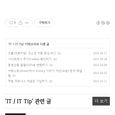
1
구독하기
'
IT
>
IT Tip
' 카테고리의 다른 글
크롬(크로미엄) 주소창 자동 완성 버그
2022.04.11
(0)
사이트에서 쿠키(Cookie) 확인하기
2021.05.29
(0)
동영상을 움짤(GIF)로 변환하기
2021.04.09
(0)
어베스트(Avast)에서 Tistory 이미지 차단(오탐) 문제 해결
2021.04.02
법
(0)
쿠팡 파트너스 개념과 가입하기
2021.03.11
(0)
'IT / IT Tip'
관련 글
더 보기