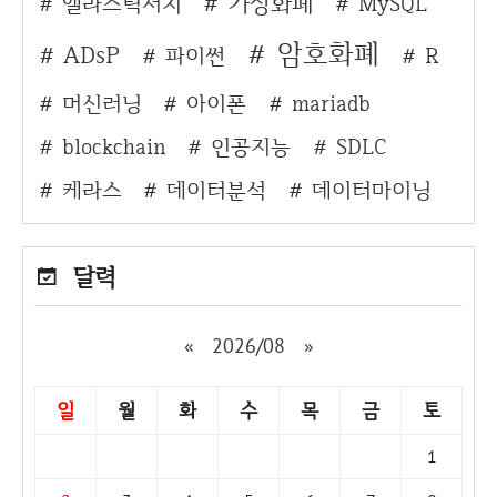
가상화폐
엘라스틱서치
MySQL
암호화폐
ADsP
파이썬
R
머신러닝
아이폰
mariadb
blockchain
인공지능
SDLC
케라스
데이터분석
데이터마이닝
달력
«
2026/08
»
일
월
화
수
목
금
토
1