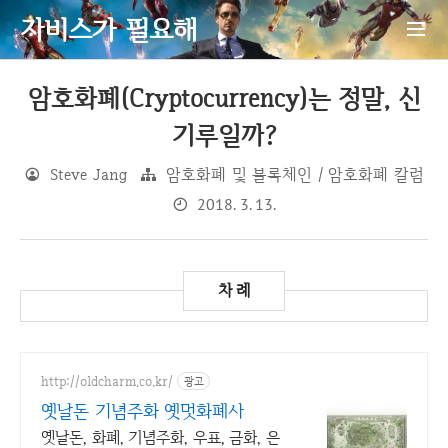
자비스가 필요해
암호화폐(Cryptocurrency)는 정말, 신
기루일까?
Steve Jang
암호화폐 및 블록체인 / 암호화폐 칼럼
2018. 3. 13.
http://oldcharm.co.kr/
광고
옛날돈 기념주화 옛멋화폐사
옛날돈, 화폐, 기념주화, 우표, 금화, 은