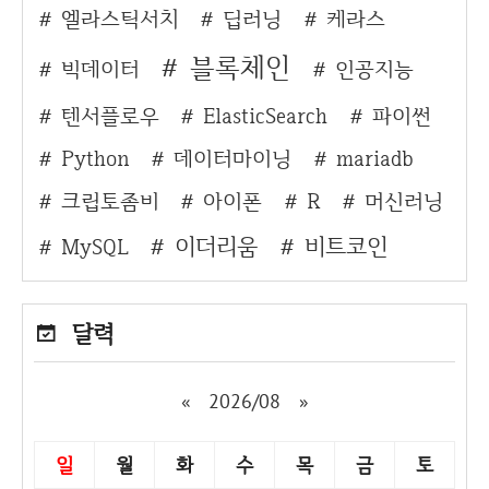
엘라스틱서치
딥러닝
케라스
블록체인
빅데이터
인공지능
텐서플로우
ElasticSearch
파이썬
Python
데이터마이닝
mariadb
크립토좀비
아이폰
R
머신러닝
이더리움
비트코인
MySQL
달력
«
2026/08
»
일
월
화
수
목
금
토