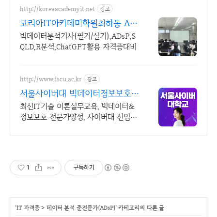
http://koreaacademyit.net
광고
코리아IT아카데미학원최하동 AI/
빅데이터분석 자격증취득
빅데이터분석기사(필기/실기),ADsP,S
QLD,R분석,ChatGPT활용 자격증대비
http://www.iscu.ac.kr
광고
서울사이버대 빅데이터정보보호 2
026 가을학기 신편입생
최신IT기술 이론실무교육, 빅데이터&
정보보호 전문가양성, 사이버대 신입생
수 1위 장학금 지급 1위, 학사 석사 박
사 온라인복수학위까지
1
구독하기
'
IT 자격증
>
데이터 분석 준전문가(ADsP)
' 카테고리의 다른 글