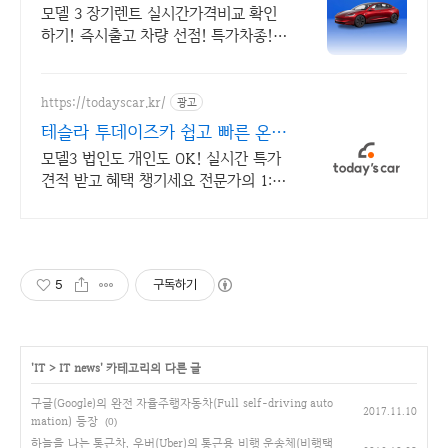
특가차량 무료견적
모델 3 장기렌트 실시간가격비교 확인
하기! 즉시출고 차량 선점! 특가차종!
수입차 최대 할인 견적! 온라인계약! 최
적가 프로모션 차량 빠른출고 선점하세
요.
https://todayscar.kr/
광고
테슬라 투데이즈카 쉽고 빠른 온라
인 견적
모델3 법인도 개인도 OK! 실시간 특가
견적 받고 혜택 챙기세요 전문가의 1:1
맞춤 컨설팅으로 합리적으로 장기렌트/
리스를 이용해 보세요!
5
구독하기
'
IT
>
IT news
' 카테고리의 다른 글
구글(Google)의 완전 자율주행자동차(Full self-driving auto
2017.11.10
mation) 등장
(0)
하늘을 나는 통근차, 우버(Uber)의 통근용 비행 운송체(비행택