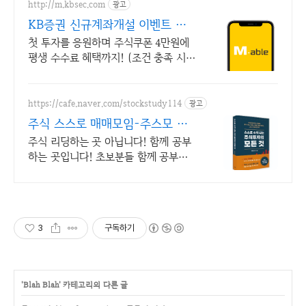
http://m.kbsec.com
광고
KB증권 신규계좌개설 이벤트 국
내주식쿠폰 최대 5만원
첫 투자를 응원하며 주식쿠폰 4만원에
평생 수수료 혜택까지! (조건 충족 시)
KB증권에서 첫 투자 지원받고 평생 수
수료 혜택 받으세요!
https://cafe.naver.com/stockstudy114
광고
주식 스스로 매매모임-주스모 스
스로 공부법을 배웁니다 !
주식 리딩하는 곳 아닙니다! 함께 공부
하는 곳입니다! 초보분들 함께 공부하
시지요!
3
구독하기
'
Blah Blah
' 카테고리의 다른 글