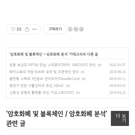
22
구독하기
'
암호화폐 및 블록체인
>
암호화폐 분석
' 카테고리의 다른 글
운동 보상과 NFT의 만남, 스테픈(STEPN, GMT/GST) 코인
2022.05.07
(0)
페이스북의 야망 리브라 요약 및 주관적인 생각
2019.06.24
(0)
끝판왕 스펙의 3인방의 썬더코어(ThunderCore)
2019.05.11
(0)
현대가 만든 사물인터넷 코인, HDAC
2019.05.02
(0)
신뢰성 증명의 플랫폼 코인, 이오스트(IOST)
2019.04.22
(0)
'암호화폐 및 블록체인 / 암호화폐 분석'
더 보
기
관련 글