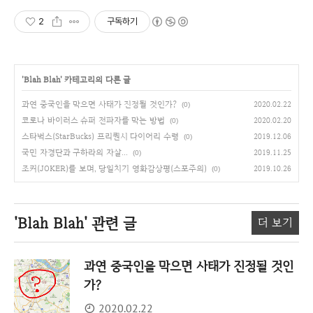
2
구독하기
'
Blah Blah
' 카테고리의 다른 글
과연 중국인을 막으면 사태가 진정될 것인가?
2020.02.22
(0)
코로나 바이러스 슈퍼 전파자를 막는 방법
2020.02.20
(0)
스타벅스(StarBucks) 프리퀀시 다이어리 수령
2019.12.06
(0)
국민 자경단과 구하라의 자살...
2019.11.25
(0)
조커(JOKER)를 보며, 당일치기 영화감상평(스포주의)
2019.10.26
(0)
'Blah Blah'
관련 글
더 보기
과연 중국인을 막으면 사태가 진정될 것인
가?
2020.02.22