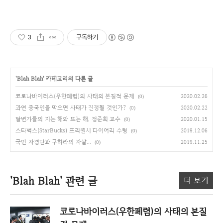
3
구독하기
'
Blah Blah
' 카테고리의 다른 글
코로나바이러스(우한폐렴)의 사태의 본질적 문제
2020.02.26
(0)
과연 중국인을 막으면 사태가 진정될 것인가?
2020.02.22
(0)
달변가들의 지는 해와 뜨는 해, 정준희 교수
2020.01.15
(0)
스타벅스(StarBucks) 프리퀀시 다이어리 수령
2019.12.06
(0)
국민 자경단과 구하라의 자살...
2019.11.25
(0)
'Blah Blah'
관련 글
더 보기
코로나바이러스(우한폐렴)의 사태의 본질