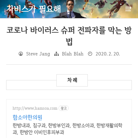
자비스가 필요해
코로나 바이러스 슈퍼 전파자를 막는 방
법
Steve Jang
Blah Blah
2020. 2. 20.
http://www.hamsoa.com
광고
함소아한의원
한방내과, 침구과, 한방부인과, 한방소아과, 한방재활의학
과, 한방안 이비인후피부과