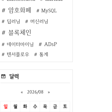
암호화폐
MySQL
딥러닝
머신러닝
블록체인
ADsP
데이터마이닝
텐서플로우
통계
달력
«
2026/08
»
일
월
화
수
목
금
토