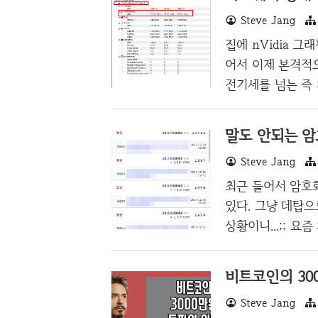
있을 경우, 그리고
Steve Jang
나눌 수 있는데 세
집에 nVidia 
게 행동하는지 모르
어서 이제 본격적
전기세를 넘는 즉
다가 생각이 나면
전기세 뿐만 아니라
말도 안되는 암
좋은 컴퓨터로 돌리
Steve Jang
이 낮은 노트북과
릴 수 있을 것 같
최근 들어서 암호
수익도 날 수 있을
있다. 그냥 데탑
컴퓨터에게 상당히 
상황이니...;; 
정도의 채굴 생산
도 될 정도이다. (
비트코인의 30
위 자료는 레이븐
Steve Jang
하더라도 하루에 