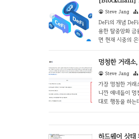
[Blockchain]
은 적게 주는 경우
Steve Jang
디로 5천보를 걷는
받을 수 있다. 게
DeFi의 개념 DeF
즉, 1만보를 걷고
용한 탈중앙화 금융
이고, 피크를 쳤던
면 현재 시중의 은
적이면서도 아직 
고 책임을 지는 
멍청한 거래소, 
든 암호화폐가 탈
Steve Jang
질수도 있는등 아
니다. DeFi의 
가장 멍청한 거래
같이 튜링완전성(
니깐 얘네들이 멍청
다라는 의미)을 지
대로 행동을 하는
가는 짓거리를 계속
가내 유의종목 선
의종목을 자기 멋
하드웨어 상태 확
로젝트를 제대로 