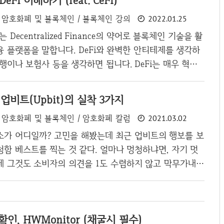
 DeFi 이해하기 (feat. CeFi)
가 많다. 그러나 메디블록은 2천보에 1메디, 5천보에 2메
암호화폐 및 블록체인 / 블록체인 강의
2022.01.25
 순간 3메디를 받는 것이고 1만보를 걸으면 총 6메디를
다가 출석체크 기능까지 있는데 매일 1메디를 주게 된다.
i는 Decentralized Finance의 약어로 블록체인 기술을 활
 출석체크까지 하면 7메디를 받으니 현재 가격으로 350원
 플랫폼을 말합니다. DeFi와 완벽한 안티테제를 생각하
 가격으로 메디블..
행이나 보험사 등을 생각하면 됩니다. DeFi는 매우 혁신
위험한 서비스이자 사상입니다. 모든것을 코딩으로 의존하
사람조차 없는 그런 시스템이다보니 작은 버그로 인해서 모
업비트(Upbit)의 실착 3가지
취 될 수도 있고, 악의적인 공격자로 인해서 시스템이 망가
암호화폐 및 블록체인 / 암호화폐 칼럼
2021.03.02
직은 꽤나 불안정한 모습을 보여주고 있고 실제로 그러합
서비스 종류 DeFi는 블록체인으로 만들어졌으며, 이더리움과
소가 어디일까? 고민을 해봤는데 최근 업비트의 행보를 보
자원만 충분하면, 한마디로 모든 것을 프로그래밍 할 수 있
함 베스트를 찍는 것 같다. 얼마나 멍청하냐면, 자기 멋
원하는 코인을 기..
데 그것도 소비자의 의견을 1도 수렴하지 않고 막무가내로
 하고 있다는 것이다. 첫번째, 투자자 보호를 위한 막무
정 가장 웃긴건 완전 권력을 쥐고 흔들어버리는 것인데 유
대로 선정을 한다는 것이다. 유의종목 선정 기준을 보면 프
인, HWMonitor (채굴시 필수)
진행하지 않을 경우, 거래량이 낮아서 시세 조종을 당할 수