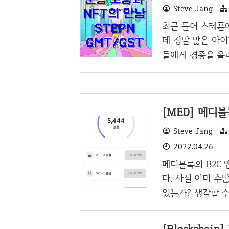
Steve Jang
가능한데 비트코인
니다. 지금 루나
최근 들어 스테픈
상황이라서, 사실
데 정말 많은 아
에 이사태를 진정 
들에게 경종을 올
로 오프라인 작품들
인에서 디지털로 
끝물인가? 생각을
[MED] 메디블
표현해 낸 것 같
스테픈의 설명 스테픈
Steve Jang
인을 기반으로 만들
2022.04.26
즈를 구매한 후, 걷
메디블록의 B2C
다. 사실 이미 
있는가? 생각할 수
현재 가격은 54원
적으로 걸음으로 보