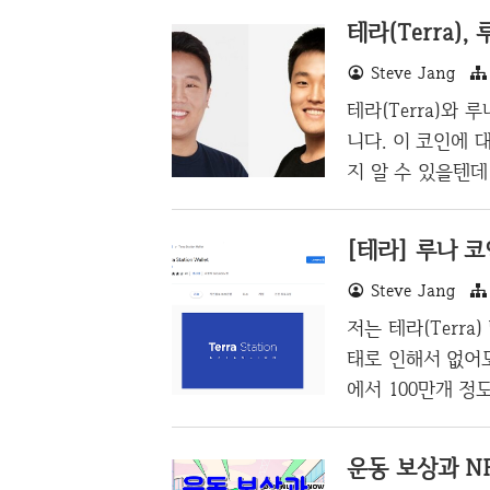
테라(Terra)
Steve Jang
테라(Terra)와 
니다. 이 코인에 
지 알 수 있을텐
니다. 테라는 스
에 따라 가격이 
[테라] 루나 코
요하다라고 생각하
Steve Jang
어가 협력하여 테라
에 안착하며 성공
저는 테라(Terra
는 등 메이저 코인
태로 인해서 없어
나(Luna) 코인
에서 100만개 정
로 보이며, 지금
BUSD로 매수가
운동 보상과 NF
낮은 금액으로 매