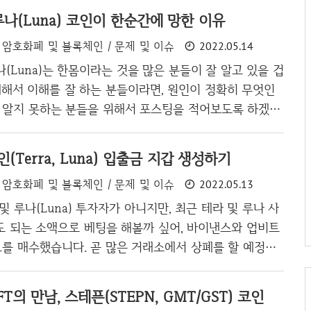
, 루나(Luna) 코인이 한순간에 망한 이유
암호화폐 및 블록체인 / 문제 및 이슈
2022.05.14
루나(Luna)는 한몸이라는 것을 많은 분들이 잘 알고 있을 겁
대해서 이해를 잘 하는 분들이라면, 원인이 정확히 무엇인
데 알지 못하는 분들을 위해서 포스팅을 적어보도록 하겠습
테이블 코인입니다. 암호화폐를 제대로 쓰기 위해서는 시장
흔들리지 말아야 하며, 그러기 위해서는 스테이블 코인이 필
인(Terra, Luna) 입출금 지갑 생성하기
여 신현성 티켓 몬스터 창립자와 권도형 전 애플 엔지니
암호화폐 및 블록체인 / 문제 및 이슈
2022.05.13
를 만들게 됩니다. 테라는 국내 코인으로 시총 10위권안
적인 코인으로 급부상하게 되며, 시총이 몇십조원까지 가
) 및 루나(Luna) 투자자가 아니지만, 최근 테라 및 루나 사
으로 승승장구하게 됩니다. 그러나, 테라 코인(UST)과 루
도 되는 소액으로 베팅을 해볼까 싶어, 바이낸스와 업비트
은 쉽게 이해하기 힘든 알고리즘으..
도를 매수했습니다. 곧 많은 거래소에서 상폐를 할 예정으
 바이낸스에서 구입을 한 것도 바이낸스의 스테이블 코인인
 가능했기에 기존에 레이븐을 매도하고, 테라를 엄청나게
T의 만남, 스테픈(STEPN, GMT/GST) 코인
수를 한 것 같습니다. 업비트의 경우 비트코인으로 매수가