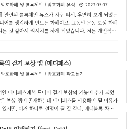
암호화폐 및 블록체인 / 암호화폐 분석
2022.05.07
으로 거래할 수 있는 최소 사토시까지 가격이 내려앉았습
는 패닉셀 + 알고리즘으로 인해서 공급량이 계속 늘어나는
에 관련된 블록체인 뉴스가 자꾸 떠서, 우연히 보게 되었는
 이전 가격으로 복구하는 것은 사실상 불가능합니다. 만약
이디어를 생각하게 만드는 화폐이고, 그동안 운동 보상 화폐
시킬려면 다음과 같은 방법밖에 없..
리는 것 같아서 리서치를 하게 되었습니다. 저는 개인적으
이 NFT화 되는 것에 대해서 감흥이 오지 않았고, 온라
대충 그린 그림들이 몇억씩 팔리는 모습을 보면서 NFT도
 하게 만들었는데 스테픈은 NFT의 한계를 다른 방식으로
록의 걷기 보상 앱 (메디패스)
더군요. 그럼 스테픈에 대해서 한번 알아보도록 하겠습니다.
 토큰(GMT, GST)들은 우선 솔라나(Solana, SOL) 코
암호화폐 및 블록체인 / 암호화폐 파고들기
어진 토큰(Token)입니다. 기본적으로 솔라나로 NFT 슈
거나 뛰게 되면 ..
 앱인 메디패스에서 드디어 걷기 보상의 기능이 추가 되었
수많은 보상 앱이 존재하는데 메디패스를 사용해야 될 이유가
 있지만, 이거 하나로 설명이 될 것 같다. 메디블록 차트
이고, 한때 350원을 넘기는 위엄을 보여준 코인이다. 일반
상을 주는 앱들을 보면 1만보당 100원 정도를 주거나 혹