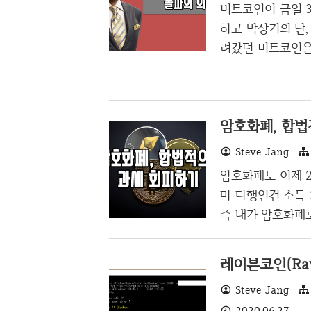
수익은 천원 수준이
비트코인이 금일 3,
채굴되었었는데...
하고 박상기의 난,
가격은 역대급 상승을
려갔던 비트코인은 
28000달러까지 
한 것은 테슬라밖에
있다. 새로운 기술
암호화폐, 합법
것이다. 테슬라는 
비트코인은 3200
Steve Jang
만 테슬라보다 비트
암호화폐도 이제 2
사건이라는 것을 당
마 다행인건 소득 
즉 내가 암호화폐로
금 55만원 정도만
없는 과정이었고,
레이븐코인(Rave
에 암호화폐 과세
Steve Jang
기도 했고 부동산
2020.06.27