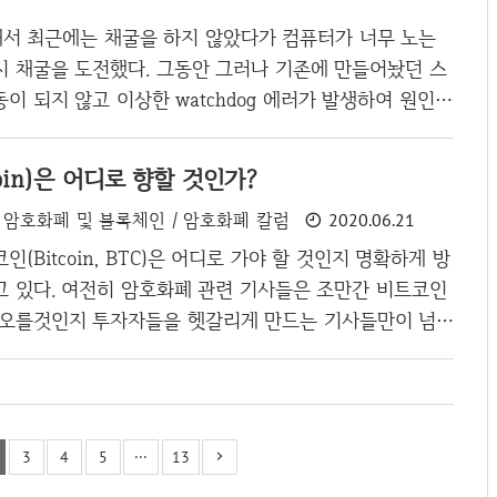
쉬운건 주식 수준의 거래세를 했으면 어땠을까 싶다. 암호화
려는 사람이 없는 것처럼 주식 수준의 거래세 정도는 충분
서 최근에는 채굴을 하지 않았다가 컴퓨터가 너무 노는
서 낼 수 있는 것이기에(물론 ..
시 채굴을 도전했다. 그동안 그러나 기존에 만들어놨던 스
이 되지 않고 이상한 watchdog 에러가 발생하여 원인을
Cuda 버전이 잘못된건가 싶어서, 다른 버전을 설치해봐도
을 하는 페이지에 들어가보았다. 해당 페이지의 내용을
oin)은 어디로 향할 것인가?
use mining software that supports 'X16Rv2' algori
암호화폐 및 블록체인 / 암호화폐 칼럼
2020.06.21
May 18:00 UTC.Please use mining software that supp
algorithm after 6th May 18:00 UTC. 위와 같이, 마이닝
(Bitcoin, BTC)은 어디로 가야 할 것인지 명확하게 방
고 있다. 여전히 암호화폐 관련 기사들은 조만간 비트코인
 오를것인지 투자자들을 헷갈리게 만드는 기사들만이 넘쳐
도대체 왜 이런 줏대 없는 방향성의 내용들만 가득한 것인
한 명확한 평가가 없다 우선 반감기 이후 사람들은 비트코
 알지 못한다는 것이다. 일단 포스팅을 쓰고 있는 현재
00달러 초중반대를 왔다 갔다하고 있다. 원화로 1120만원
3
4
5
···
13
반감기를 그대로 타격 받았다면 비트코인의 가격은 반감기