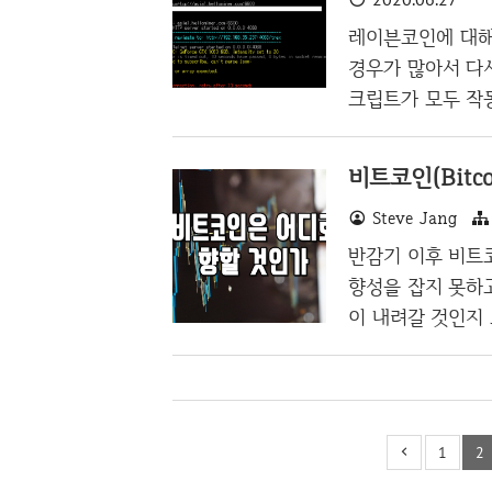
나보다. 다만 아
폐로 1~2% 먹을
레이븐코인에 대해
히 투자자들 입장에
경우가 많아서 다
크립트가 모두 작동
찾아보았다. 우선 
동일하였기에 채굴
비트코인(Bitc
확인한 결과, Please 
Steve Jang
thm before 6th 
orts 'KawPow' 
반감기 이후 비트코인
알고리즘..
향성을 잡지 못하
이 내려갈 것인지
나고 있다. 그럼 
가? 반감기에 대
인의 바닥이 얼만지
비트코인은 약 90
1
2
정도로 순수하게 