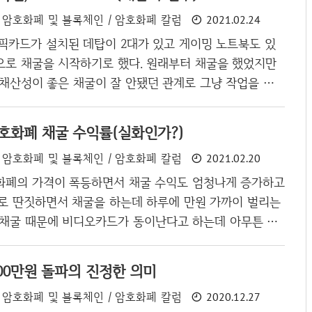
 국내법을 지키지 않는 코인(익명성 강조)의 경우 정도로
암호화폐 및 블록체인 / 암호화폐 칼럼
2021.02.24
번째는 그렇다 쳐도 1~2번은 업비트가 어떤 근거로 이렇
그래픽카드가 설치된 데탑이 2대가 있고 게이밍 노트북도 있
겠다. 투자자 보호를 한다면서 유의..
으로 채굴을 시작하기로 했다. 원래부터 채굴을 했었지만
 채산성이 좋은 채굴이 잘 안됐던 관계로 그냥 작업을 하
 몇번 하다가 마는 정도로 끝났었는데 올해는 채굴을 하면
 관리비도 뽑을 수 있는 수준이 된 것 같다. 가장 사양이
호화폐 채굴 수익률(실화인가?)
게 되면 현재 가격으로 약 4~5천원 정도가 벌리고 사양
암호화폐 및 블록체인 / 암호화폐 칼럼
2021.02.20
 서브 데탑을 돌리면 가격에 따라서 하루에 만원 정도도 벌
고 채굴이 또 잠잠해지고 또 가격이 상승하면 생각치 못한
화폐의 가격이 폭등하면서 채굴 수익도 엄청나게 증가하고
 것 같으니...도전... 우선 하드웨어를 계속 돌린다는 것은
으로 딴짓하면서 채굴을 하는데 하루에 만원 가까이 벌리는
무리가 있기 때문에 주기..
요즘 채굴 때문에 비디오카드가 동이난다고 하는데 아무튼 이
성이면 전기세를 아득히 능가하고 집에서 채굴장을 만들어
물론 장기간의 하락장이 올 때 버틸 수 있어야 겠지만...)
00만원 돌파의 진정한 의미
코인을 계속 켜놔서 채굴을 한 것은 아니다. 불과 몇일전만
암호화폐 및 블록체인 / 암호화폐 칼럼
2020.12.27
채굴 수익은 5천원 정도였고 몇달전만 하더라도 하루 채굴